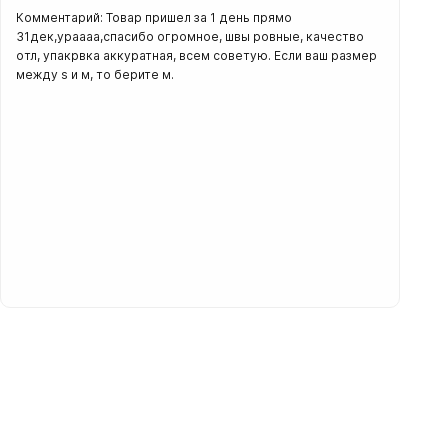
Комментарий: Товар пришел за 1 день прямо
31дек,ураааа,спасибо огромное, швы ровные, качество
отл, упакрвка аккуратная, всем советую. Если ваш размер
между s и м, то берите м.