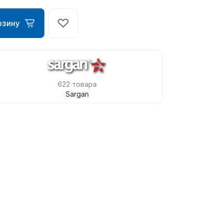
рзину
622 товара
Sargan
ометры)
омпьютера