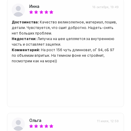
ой пяткой
Аккумуляторные
Инна
16 октября, 19:49
На батарейках
Налобные
Достоинства:
Качество великолепное, материал, пошив,
иями
детали. Чувствуется, что сшит добротно. Надеть-снять
ом для носа
нет больших проблем.
Фотоаппараты, видеок
Недостатки:
Липучка на шее цепляется за внутреннюю
тленными линзами
Фотоаппараты
часть и оставляет зацепки.
Комментарий:
На рост 156 чуть длинноват, оГ 94, оБ 97
нструменты
по объемам впритык. На темном фоне не стройнит,
Шлема
посмотрим как на море))
з ремешков
емешком для крепления на
руку
Ольга
11 июля, 12:59