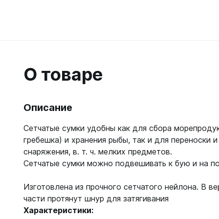
Гидрок
Матрасы
7 мм
Лини, к
Женские
Мячи
9-11 мм
Катушки
Короткие 
Нарукавн
Женские
Лини
Моно 1-3
Насосы
Поддевк
Моно 5 м
Маски
О товаре
Обувь д
Мужские
Головны
Неопрено
Поддевк
Нижнее 
Носки пл
Груза, п
Сухие
Купальни
Описание
Шлепанц
Груза
Плавки м
Груза, п
Сетчатые сумки удобны как для сбора морепродук
Детали д
Шорты м
С собой
Груза по
гребешка) и хранения рыбы, так и для переноски 
Жилеты р
Очки сол
снаряжения, в. т. ч. мелких предметов.
Грузовые
Носки
Куканы
Сетчатые сумки можно подвешивать к бую и на по
Грузы н
Носки то
Ножные г
Запчасти
Носки то
Пояса
Изготовлена из прочного сетчатого нейлона. В в
Составно
Носки то
Разгрузк
части протянут шнур для затягивания
Носки то
Характеристики:
Жилеты