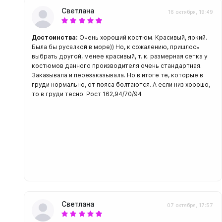
С открыт
Светлана
16 октября, 19:49
Маски
Достоинства:
Очень хороший костюм. Красивый, яркий.
С диоптр
Была бы русалкой в море)) Но, к сожалению, пришлось
С клапан
выбрать другой, менее красивый, т. к. размерная сетка у
костюмов данного производителя очень стандартная.
С просве
Заказывала и перезаказывала. Но в итоге те, которые в
груди нормально, от пояса болтаются. А если низ хорошо,
Ножи, и
то в груди тесно. Рост 162,94/70/94
Ножи бе
Ножи с р
ногу или 
Светлана
07 октября, 17:57