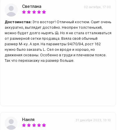
Светлана
02 октября, 17:00
Достоинства:
Это восторг! Отличный костюм. Сшит очень
аккуратно, выглядит достойно. Неопрен толстенький,
можно будет долго нырять 🤗. Но я не стала отталкиваться
амеры
от размерной сетки продавца. Взяла свой обычный
размер М-ку. А зря. На параметры 94/70/94, рост 162
нужно было заказать L. Сел он вроде и хорошо, но
движения скованы. Особенно в груди и плечевом поясе.
Так что перезакажу на размер больше.
Наиля
31 декабря 2023, 13:10