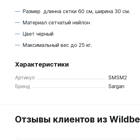
Жилеты
Классиче
Размер длинна сетки 60 см, ширина 30 см.
Запчаст
Тип - кры
Материал сетчатый нейлон
Для арба
Запчаст
Для гид
Цвет черный
Для жиле
Для ласт
Максимальный вес до 25 кг.
Для ласт
Для масо
Для масо
Для нож
Характеристики
Для регу
Для пнев
Для труб
Для труб
Артикул
SMSM2
Для фона
Бренд
Sargan
Компьют
Компьют
Ласты
Наручны
Длинные
Часы по
Отзывы клиентов из Wildbe
Короткие
С закрыт