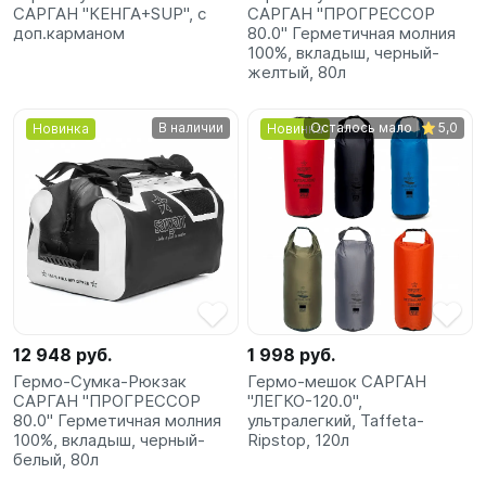
САРГАН "КЕНГА+SUP", с
САРГАН "ПРОГРЕССОР
доп.карманом
80.0" Герметичная молния
100%, вкладыш, черный-
желтый, 80л
В наличии
Осталось мало
5,0
Новинка
Новинка
12 948 руб.
1 998 руб.
Гермо-Сумка-Рюкзак
Гермо-мешок САРГАН
САРГАН "ПРОГРЕССОР
"ЛЕГКО-120.0",
80.0" Герметичная молния
ультралегкий, Taffeta-
100%, вкладыш, черный-
Ripstop, 120л
белый, 80л