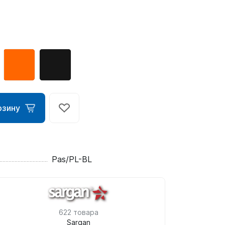
рзину
ометры)
Pas/PL-BL
омпьютера
622 товара
Sargan