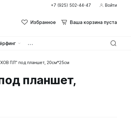
+7 (925) 502-44-47
Войти
Избранное
Ваша корзина пуста
ёрфинг
ХОВ ПЛ" под планшет, 20см*25см
ейна
овок
под планшет,
зацепы