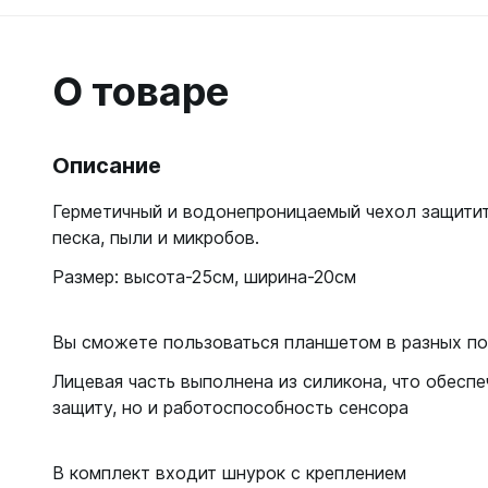
Гидрок
Матрасы
7 мм
Лини, к
Женские
Мячи
9-11 мм
Катушки
Короткие 
Нарукавн
О товаре
Женские
Лини
Моно 1-3
Насосы
Поддевк
Моно 5 м
Маски
Обувь д
Описание
Мужские
Головны
Неопрено
Поддевк
Нижнее 
Герметичный и водонепроницаемый чехол защитит
Носки пл
Груза, п
Сухие
Купальни
песка, пыли и микробов.
Шлепанц
Груза
Плавки м
Груза, п
Размер: высота-25см, ширина-20см
Детали д
Шорты м
С собой
Груза по
Жилеты р
Очки сол
Грузовые
Носки
Вы сможете пользоваться планшетом в разных п
Куканы
Грузы н
Носки то
Ножные г
Лицевая часть выполнена из силикона, что обеспе
Запчасти
Носки то
защиту, но и работоспособность сенсора
Пояса
Составно
Носки то
Разгрузк
Носки то
В комплект входит шнурок с креплением
Жилеты