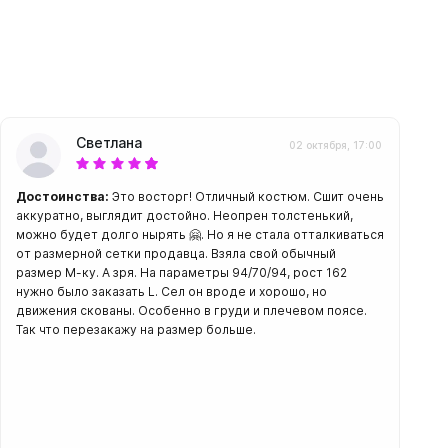
амеры
Светлана
02 октября, 17:00
Достоинства:
Это восторг! Отличный костюм. Сшит очень
аккуратно, выглядит достойно. Неопрен толстенький,
можно будет долго нырять 🤗. Но я не стала отталкиваться
от размерной сетки продавца. Взяла свой обычный
размер М-ку. А зря. На параметры 94/70/94, рост 162
нужно было заказать L. Сел он вроде и хорошо, но
движения скованы. Особенно в груди и плечевом поясе.
Так что перезакажу на размер больше.