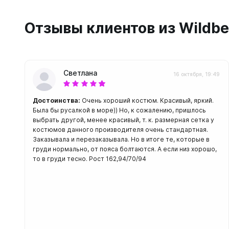
С открыт
Отзывы клиентов из Wildbe
Маски
С диоптр
С клапан
С просве
Светлана
16 октября, 19:49
Ножи, и
Достоинства:
Очень хороший костюм. Красивый, яркий.
Ножи бе
Была бы русалкой в море)) Но, к сожалению, пришлось
выбрать другой, менее красивый, т. к. размерная сетка у
Ножи с р
костюмов данного производителя очень стандартная.
ногу или 
Заказывала и перезаказывала. Но в итоге те, которые в
груди нормально, от пояса болтаются. А если низ хорошо,
то в груди тесно. Рост 162,94/70/94