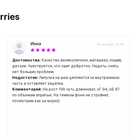
ой пяткой
Аккумуляторные
На батарейках
rries
Налобные
иями
ом для носа
Фотоаппараты, видеок
тленными линзами
Инна
Фотоаппараты
16 октября, 19:49
нструменты
Шлема
Достоинства:
Качество великолепное, материал, пошив,
з ремешков
детали. Чувствуется, что сшит добротно. Надеть-снять
нет больших проблем.
емешком для крепления на
Недостатки:
Липучка на шее цепляется за внутреннюю
руку
часть и оставляет зацепки.
Комментарий:
На рост 156 чуть длинноват, оГ 94, оБ 97
по объемам впритык. На темном фоне не стройнит,
посмотрим как на море))