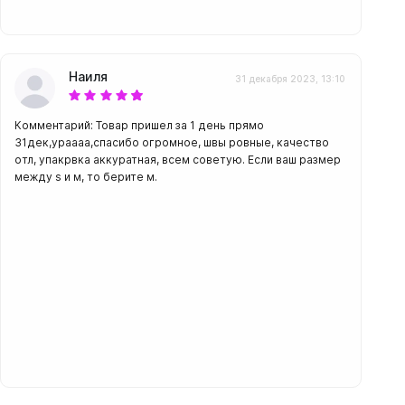
Наиля
31 декабря 2023, 13:10
Комментарий: Товар пришел за 1 день прямо
31дек,ураааа,спасибо огромное, швы ровные, качество
отл, упакрвка аккуратная, всем советую. Если ваш размер
между s и м, то берите м.