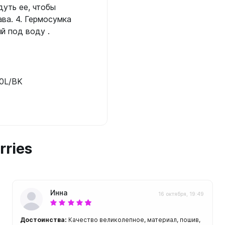
ой пяткой
дуть ее, чтобы
Аккумуляторные
ава. 4. Гермосумка
На батарейках
й под воду .
Налобные
иями
ом для носа
Фотоаппараты, видеок
тленными линзами
Фотоаппараты
0L/BK
нструменты
Шлема
з ремешков
емешком для крепления на
руку
rries
Инна
16 октября, 19:49
Достоинства:
Качество великолепное, материал, пошив,