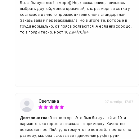
Была бы русалкой в море)) Но, к сожалению, пришлось
выбрать другой, менее красивый, т. к. размерная сетка у
костюмов данного производителя очень стандартная.
Заказывала и перезаказывала. Но в итоге те, которые в
груди нормально, от пояса болтаются. А если низ хорошо,
то в груди тесно. Рост 162,94/70/94
Светлана
07 октября, 17:57
Достоинства:
Это восторг! Это был бы лучший из 10-и
вариантов, которые я заказала на примерку. Качество
великолепное. ПлАчу, потому что не подошёл немного по
размеру, маловат, сковывает движения рук(в груди