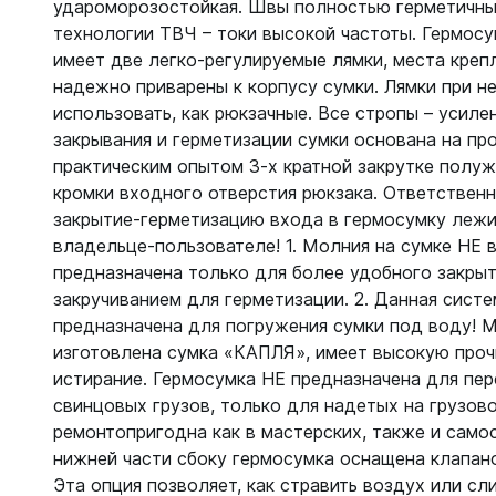
Жилеты
удароморозостойкая. Швы полностью герметичны
Классиче
технологии ТВЧ – токи высокой частоты. Гермос
Запчаст
Тип - кры
имеет две легко-регулируемые лямки, места креп
надежно приварены к корпусу сумки. Лямки при 
Для арба
Запчаст
использовать, как рюкзачные. Все стропы – усиле
Для гид
закрывания и герметизации сумки основана на пр
Для жиле
Для ласт
практическим опытом 3-х кратной закрутке полу
Для ласт
Для масо
кромки входного отверстия рюкзака. Ответственн
Для масо
Для нож
закрытие-герметизацию входа в гермосумку лежи
Для регу
Для пнев
владельце-пользователе! 1. Молния на сумке НЕ 
Для труб
предназначена только для более удобного закрыт
Для труб
Для фона
закручиванием для герметизации. 2. Данная систе
Компьют
предназначена для погружения сумки под воду! М
Компьют
изготовлена сумка «КАПЛЯ», имеет высокую проч
Ласты
истирание. Гермосумка НЕ предназначена для пе
Наручны
свинцовых грузов, только для надетых на грузов
Длинные
Часы по
ремонтопригодна как в мастерских, также и самос
Короткие
нижней части сбоку гермосумка оснащена клапан
С закрыт
Эта опция позволяет, как стравить воздух или сл