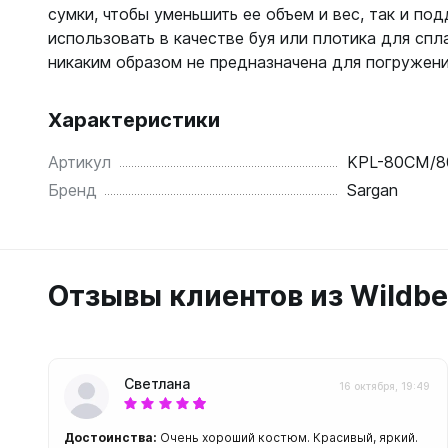
С открыт
сумки, чтобы уменьшить ее объем и вес, так и под
использовать в качестве буя или плотика для спл
Маски
никаким образом не предназначена для погружени
С диоптр
С клапан
Характеристики
С просве
Артикул
KPL-80CM/8
Ножи, и
Бренд
Sargan
Ножи бе
Ножи с р
ногу или 
Отзывы клиентов из Wildbe
Светлана
16 октября, 19:49
Достоинства:
Очень хороший костюм. Красивый, яркий.