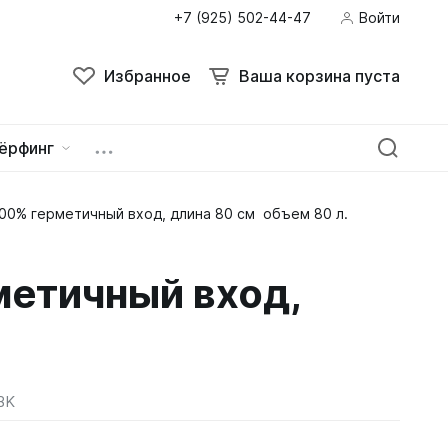
+7 (925) 502-44-47
Войти
Избранное
Ваша корзина пуста
ёрфинг
00% герметичный вход, длина 80 см объем 80 л.
ейна
овок
метичный вход,
BK
зацепы