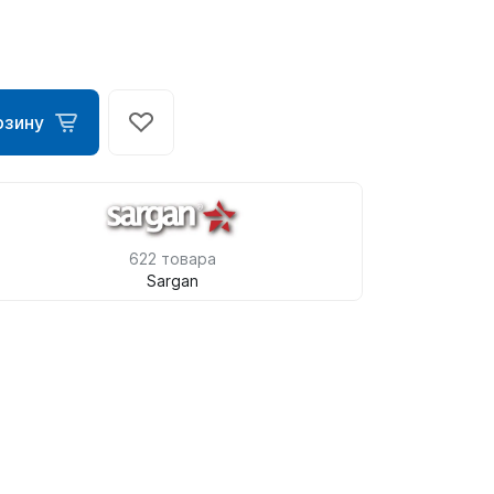
рзину
622 товара
Sargan
ометры)
омпьютера