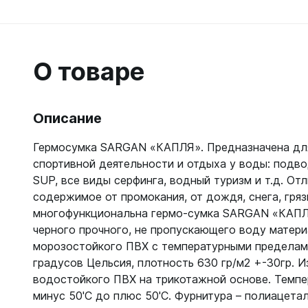
Гидрок
Матрасы
7 мм
Лини, к
Женские
Мячи
9-11 мм
Катушки
Короткие 
Нарукавн
Женские
Лини
О товаре
Моно 1-3
Насосы
Поддевк
Моно 5 м
Маски
Обувь д
Мужские
Головны
Описание
Неопрено
Поддевк
Нижнее 
Носки пл
Груза, п
Сухие
Купальни
Гермосумка SARGAN «КАПЛЯ». Предназначена дл
Шлепанц
Груза
спортивной деятельности и отдыха у воды: подво
Плавки м
Груза, п
SUP, все виды серфинга, водный туризм и т.д. От
Детали д
Шорты м
С собой
Груза по
содержимое от промокания, от дождя, снега, гряз
Жилеты р
Очки сол
многофункциональна гермо-сумка SARGAN «КАПЛ
Грузовые
Носки
Куканы
черного прочного, не пропускающего воду матери
Грузы н
Носки то
Ножные г
морозостойкого ПВХ с температурными пределами
Запчасти
Носки то
Пояса
градусов Цельсия, плотность 630 гр/м2 +-30гр. И
Составно
Носки то
Разгрузк
водостойкого ПВХ на трикотажной основе. Темпе
Носки то
минус 50'C до плюс 50'C. Фурнитура – полиацетал
Жилеты