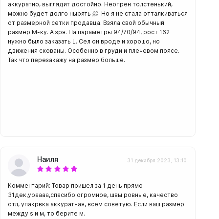
аккуратно, выглядит достойно. Неопрен толстенький,
можно будет долго нырять 🤗. Но я не стала отталкиваться
от размерной сетки продавца. Взяла свой обычный
размер М-ку. А зря. На параметры 94/70/94, рост 162
нужно было заказать L. Сел он вроде и хорошо, но
движения скованы. Особенно в груди и плечевом поясе.
Так что перезакажу на размер больше.
Наиля
31 декабря 2023, 13:10
Комментарий: Товар пришел за 1 день прямо
31дек,ураааа,спасибо огромное, швы ровные, качество
отл, упакрвка аккуратная, всем советую. Если ваш размер
между s и м, то берите м.