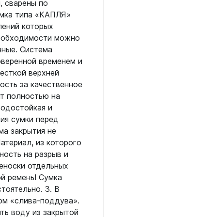
 страховочные
Сумки, чехлы, гермоме
, сварены по
ские
умка типа «КАПЛЯ»
Аптечки
Фонари
и к снаряжению
ло
лений которых
Водонепроницаемые боксы
Аккумуляторные
необходимости можно
летов
Гермомешки
и для дайвинга
нные. Система
Другие световые элементы
рокостюмов
Для ласт, грузов, питомзы
оверенной временем и
тов
На батарейках
Для масок, компьютеров
жесткой верхней
к
Для ружей
ость за качественное
Фотоаппараты, видеок
к
ей
т полностью на
Для снаряжения
Фотоаппараты
ляторов
матических ружей
водостойкая и
Поясные сумки, кошельки
ок
ия сумки перед
ок
Шлема
Рюкзаки
рей
ма закрытия не
еры, часы
атериал, из которого
Трубки
еры, часы
ность на разрыв и
Без клапана
реноски отдельных
е компьютеры
С двумя клапанами
ой ремень! Сумка
дводные
С одним клапаном
тоятельно. 3. В
ом «слива-поддува».
ой пяткой
Фонари
ить воду из закрытой