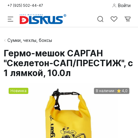
Войти
+7 (925) 502-44-47
Подводная
Сумки, чехлы, боксы
охота
Гермо-мешок САРГАН
"Скелетон-САП/ПРЕСТИЖ", с
Дайвинг
1 лямкой, 10.0л
Снорклинг /
Пляж
Новинка
В наличии
4,0
Фридайвинг
Детям
Бассейн