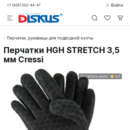
Войти
+7 (925) 502-44-47
Подводная
Перчатки, рукавицы для подводной охоты
охота
Перчатки HGH STRETCH 3,5
мм Cressi
Дайвинг
Снорклинг /
Осталось мало
4,0
Пляж
Фридайвинг
Детям
Бассейн