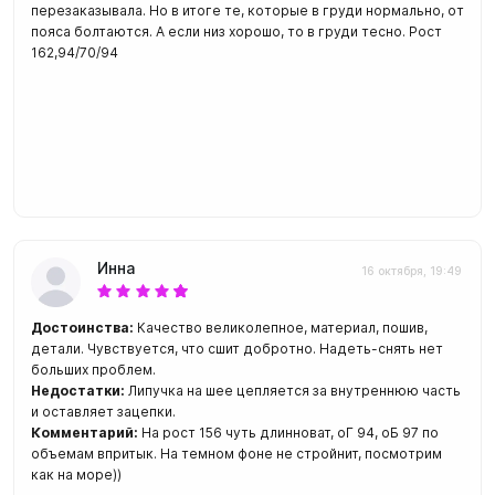
перезаказывала. Но в итоге те, которые в груди нормально, от
пояса болтаются. А если низ хорошо, то в груди тесно. Рост
162,94/70/94
Инна
16 октября, 19:49
Достоинства:
Качество великолепное, материал, пошив,
детали. Чувствуется, что сшит добротно. Надеть-снять нет
больших проблем.
Недостатки:
Липучка на шее цепляется за внутреннюю часть
и оставляет зацепки.
Комментарий:
На рост 156 чуть длинноват, оГ 94, оБ 97 по
объемам впритык. На темном фоне не стройнит, посмотрим
как на море))