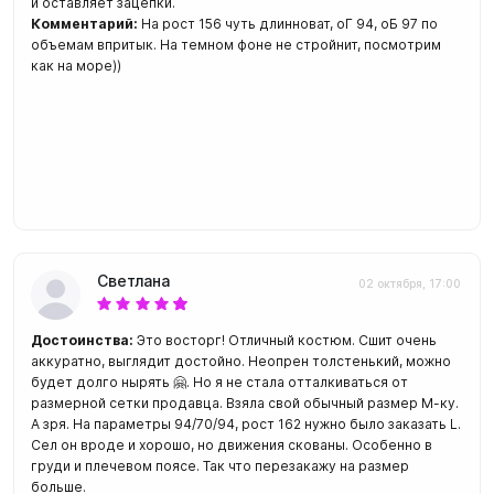
и оставляет зацепки.
Комментарий:
На рост 156 чуть длинноват, оГ 94, оБ 97 по
объемам впритык. На темном фоне не стройнит, посмотрим
как на море))
Светлана
02 октября, 17:00
Достоинства:
Это восторг! Отличный костюм. Сшит очень
аккуратно, выглядит достойно. Неопрен толстенький, можно
будет долго нырять 🤗. Но я не стала отталкиваться от
размерной сетки продавца. Взяла свой обычный размер М-ку.
А зря. На параметры 94/70/94, рост 162 нужно было заказать L.
Сел он вроде и хорошо, но движения скованы. Особенно в
груди и плечевом поясе. Так что перезакажу на размер
больше.