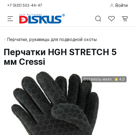
Войти
+7 (925) 502-44-47
Подводная
Перчатки, рукавицы для подводной охоты
охота
Перчатки HGH STRETCH 5
мм Cressi
Дайвинг
Снорклинг /
Осталось мало
4,0
Пляж
Фридайвинг
Детям
Бассейн