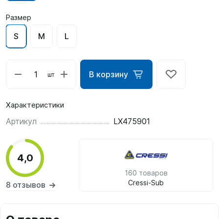
Размер
S
M
L
В корзину
шт
Характеристики
Артикул
LX475901
4,0
160 товаров
Cressi-Sub
8 отзывов