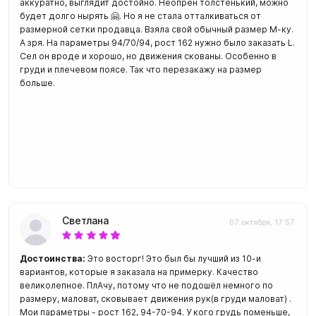
аккуратно, выглядит достойно. Неопрен толстенький, можно
будет долго нырять 🤗. Но я не стала отталкиваться от
размерной сетки продавца. Взяла свой обычный размер М-ку.
А зря. На параметры 94/70/94, рост 162 нужно было заказать L.
Сел он вроде и хорошо, но движения скованы. Особенно в
груди и плечевом поясе. Так что перезакажу на размер
больше.
Светлана
07 октября, 17:57
Достоинства:
Это восторг! Это был бы лучший из 10-и
вариантов, которые я заказала на примерку. Качество
великолепное. ПлАчу, потому что не подошёл немного по
размеру, маловат, сковывает движения рук(в груди маловат) .
Мои параметры - рост 162, 94-70-94. У кого грудь поменьше,