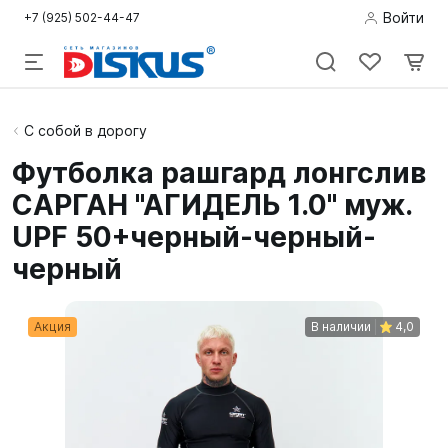
Войти
+7 (925) 502-44-47
Подводная
С собой в дорогу
охота
Футболка рашгард лонгслив
САРГАН "АГИДЕЛЬ 1.0" муж.
Дайвинг
UPF 50+черный-черный-
Снорклинг /
черный
Пляж
Фридайвинг
Акция
В наличии
4,0
Детям
Бассейн