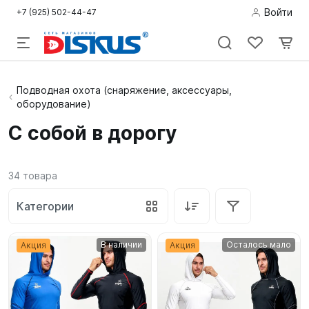
Войти
+7 (925) 502-44-47
Подводная
Подводная охота (снаряжение, аксессуары,
оборудование)
охота
С собой в дорогу
Дайвинг
Снорклинг /
34
товара
Пляж
Категории
Фридайвинг
В наличии
Осталось мало
Акция
Акция
Детям
Бассейн