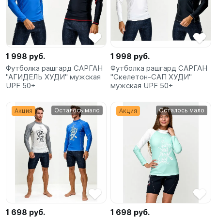
SUP-
сёрфинг
Подарочные
Карты
1 998 руб.
1 998 руб.
Футболка рашгард САРГАН
Футболка рашгард САРГАН
"АГИДЕЛЬ ХУДИ" мужская
"Скелетон-САП ХУДИ"
Бренды
UPF 50+
мужская UPF 50+
Акции
Осталось мало
Осталось мало
Акция
Акция
1 698 руб.
1 698 руб.