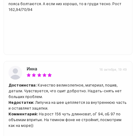
пояса болтаются. А если низ хорошо, то в груди тесно. Рост
162,94/70/94
Инна
16 октября, 19:49
Достоинства:
Качество великолепное, материал, пошив,
детали. Чувствуется, что сшит добротно. Надеть-снять нет
больших проблем.
Недостатки:
Липучка на шее цепляется за внутреннюю часть
и оставляет зацепки.
Комментарий:
На рост 156 чуть длинноват, оГ 94, оБ 97 по
объемам впритык. На темном фоне не стройнит, посмотрим
как на море))