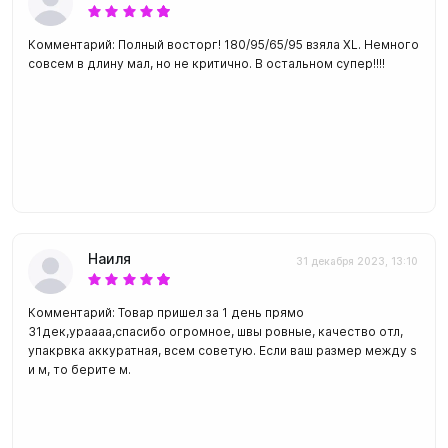
Комментарий: Полный восторг! 180/95/65/95 взяла XL. Немного
совсем в длину мал, но не критично. В остальном супер!!!!
Наиля
31 декабря 2023, 13:10
Комментарий: Товар пришел за 1 день прямо
31дек,ураааа,спасибо огромное, швы ровные, качество отл,
упакрвка аккуратная, всем советую. Если ваш размер между s
и м, то берите м.