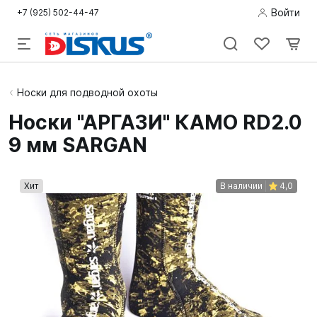
Войти
+7 (925) 502-44-47
Подводная
Носки для подводной охоты
охота
Носки "АРГАЗИ" КАМО RD2.0
9 мм SARGAN
Дайвинг
Снорклинг /
Хит
В наличии
4,0
Пляж
Фридайвинг
Детям
Бассейн