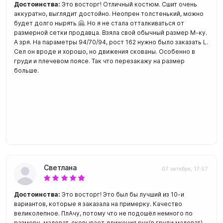
Достоинства:
Это восторг! Отличный костюм. Сшит очень
аккуратно, выглядит достойно. Неопрен толстенький, можно
будет долго нырять 🤗. Но я не стала отталкиваться от
размерной сетки продавца. Взяла свой обычный размер М-ку.
А зря. На параметры 94/70/94, рост 162 нужно было заказать L.
Сел он вроде и хорошо, но движения скованы. Особенно в
груди и плечевом поясе. Так что перезакажу на размер
больше.
Светлана
07 октября, 17:57
Достоинства:
Это восторг! Это был бы лучший из 10-и
вариантов, которые я заказала на примерку. Качество
великолепное. ПлАчу, потому что не подошёл немного по
размеру, маловат, сковывает движения рук(в груди маловат) .