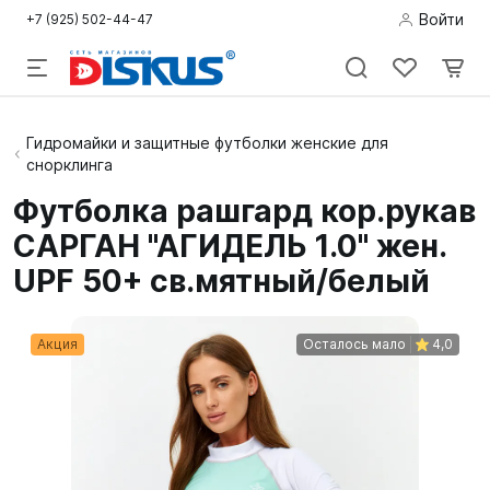
Войти
+7 (925) 502-44-47
Подводная
Гидромайки и защитные футболки женские для
снорклинга
охота
Футболка рашгард кор.рукав
Дайвинг
САРГАН "АГИДЕЛЬ 1.0" жен.
Снорклинг /
UPF 50+ св.мятный/белый
Пляж
Акция
Осталось мало
4,0
Фридайвинг
Детям
Бассейн