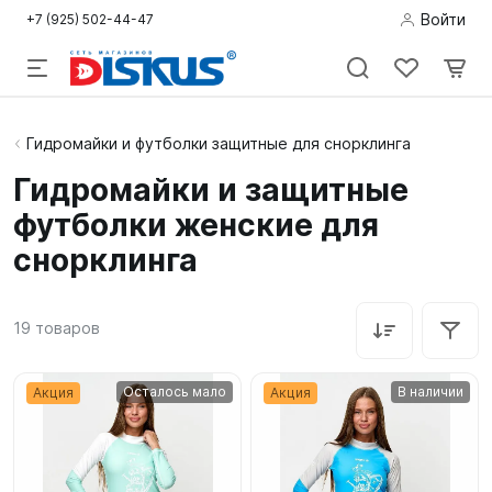
Войти
+7 (925) 502-44-47
Подводная
Гидромайки и футболки защитные для снорклинга
охота
Гидромайки и защитные
футболки женские для
Дайвинг
снорклинга
Снорклинг /
Пляж
19
товаров
Фридайвинг
Осталось мало
В наличии
Акция
Акция
Детям
Бассейн