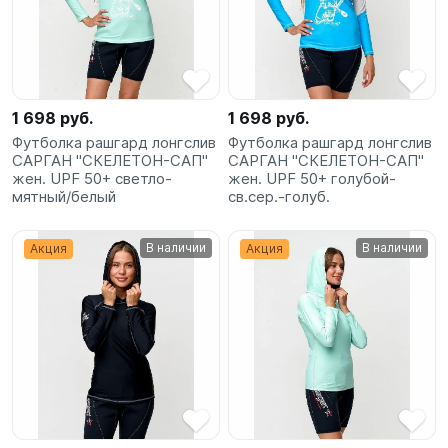
SUP-
сёрфинг
Подарочные
Карты
1 698 руб.
1 698 руб.
Футболка рашгард лонгслив
Футболка рашгард лонгслив
САРГАН "СКЕЛЕТОН-САП"
САРГАН "СКЕЛЕТОН-САП"
Бренды
жен. UPF 50+ светло-
жен. UPF 50+ голубой-
мятный/белый
св.сер.-голуб.
Акции
В наличии
В наличии
Акция
Акция