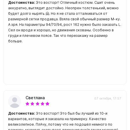
Достоинства:
Это восторг! Отличный костюм. Сшит очень
аккуратно, выглядит достойно. Неопрен толстенький, можно
будет долго нырять 🤗. Но я не стала отталкиваться от
размерной сетки продавца. Взяла свой обычный размер М-ку.
А зря. На параметры 94/70/94, рост 162 нужно было заказать L.
Сел он вроде и хорошо, но движения скованы. Особенно в
груди и плечевом поясе. Так что перезакажу на размер
больше.
Светлана
07 октября, 17:57
Достоинства:
Это восторг! Это был бы лучший из 10-и
вариантов, которые я заказала на примерку. Качество
великолепное. ПлАчу, потому что не подошёл немного по
размеру, маловат, сковывает движения рук(в груди маловат) .