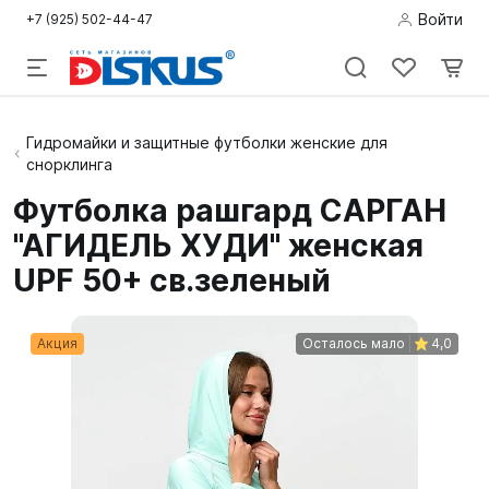
Войти
+7 (925) 502-44-47
Подводная
Гидромайки и защитные футболки женские для
снорклинга
охота
Футболка рашгард САРГАН
Дайвинг
"АГИДЕЛЬ ХУДИ" женская
Снорклинг /
UPF 50+ св.зеленый
Пляж
Акция
Осталось мало
4,0
Фридайвинг
Детям
Бассейн