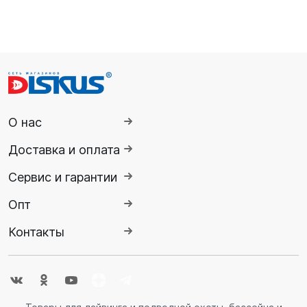
SUP-
сёрфинг
Подарочные
Карты
Бренды
О нас
Доставка и оплата
Акции
Сервис и гарантии
Опт
Контакты