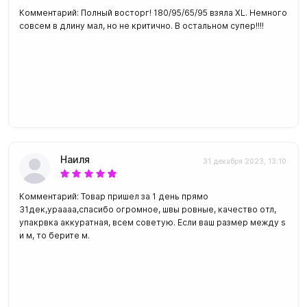
Комментарий: Полный восторг! 180/95/65/95 взяла XL. Немного
совсем в длину мал, но не критично. В остальном супер!!!!
Наиля
31 декабря 2023, 13:10
Комментарий: Товар пришел за 1 день прямо
31дек,ураааа,спасибо огромное, швы ровные, качество отл,
упакрвка аккуратная, всем советую. Если ваш размер между s
и м, то берите м.