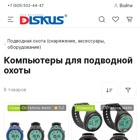
Войти
+7 (925) 502-44-47
Подводная
Подводная охота (снаряжение, аксессуары,
оборудование)
охота
Компьютеры для подводной
Дайвинг
охоты
Снорклинг /
Пляж
8
товаров
Фридайвинг
Осталось мало
5,0
Осталось мало
Новинка
Новинка
Детям
Бассейн