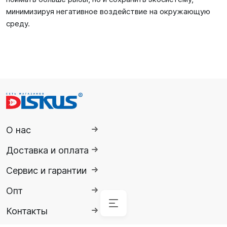
минимизируя негативное воздействие на окружающую
среду.
О нас
Доставка и оплата
Сервис и гарантии
Опт
Аксессуары
Аксессуары
Буй
Аксессуары
Гидрокостюмы
Гидрокостюмы
Гермопродукция
Ножи,
Ласты
Спасательные
Очки
Обувь
Снаряжение
Комбинезоны
Контакты
для
для
для
инструменты
жилеты
солнцезащитные
для
для
Детские
Гермомешок