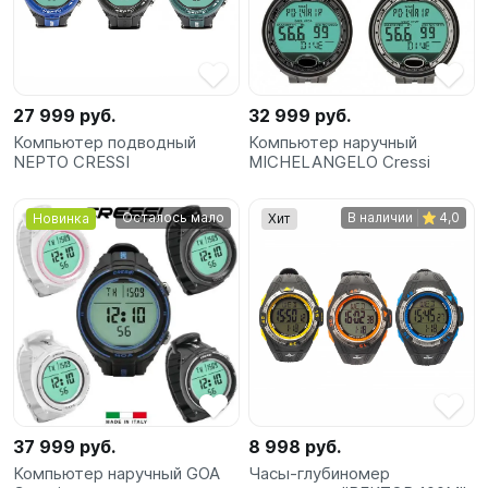
SUP-
сёрфинг
Подарочные
27 999 руб.
32 999 руб.
Карты
Компьютер подводный
Компьютер наручный
NEPTO CRESSI
MICHELANGELO Cressi
Бренды
Осталось мало
В наличии
4,0
Новинка
Хит
Акции
37 999 руб.
8 998 руб.
Компьютер наручный GOA
Часы-глубиномер