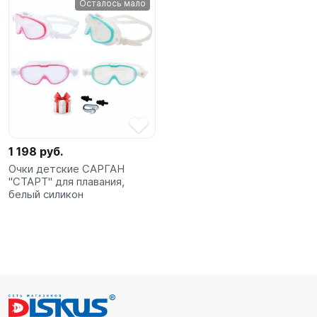
Осталось мало
SUP-
сёрфинг
Подарочные
Карты
Бренды
1 198 руб.
Акции
Очки детские САРГАН
"СТАРТ" для плавания,
белый силикон