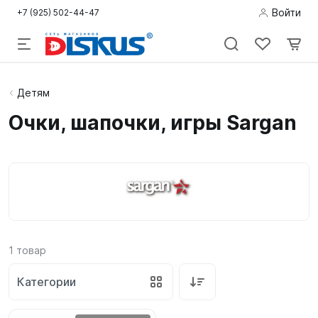
Войти
+7 (925) 502-44-47
Подводная
Детям
охота
Очки, шапочки, игры Sargan
Дайвинг
Снорклинг /
Пляж
Фридайвинг
1
товар
Детям
Категории
Бассейн