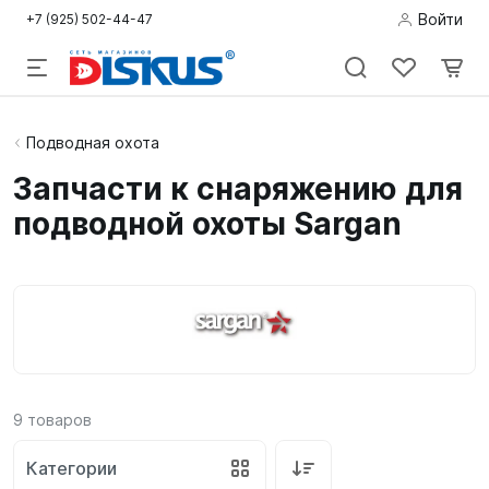
Войти
+7 (925) 502-44-47
Подводная
Подводная охота
охота
Запчасти к снаряжению для
подводной охоты Sargan
Дайвинг
Снорклинг /
Пляж
Фридайвинг
Детям
9
товаров
Бассейн
Категории