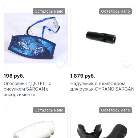
SUP-
Осталось мало
Осталось мало
сёрфинг
Подарочные
Карты
Бренды
Акции
198 руб.
1 879 руб.
Оголовник "ДЯТЕЛ" с
Надульник с демпфером
рисунком SARGAN в
для ружья CYRANO SARGAN
ассортименте
Осталось мало
Осталось мало