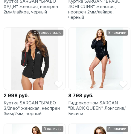
Куртка SARGAN "БРАВО
Куртка SARGAN "БРАВО
ХУДИ" женская, неопрен
ЛОНГСЛИВ" женская,
2мм/лайкра, черный
неопрен 2мм/лайкра,
черный
Осталось мало
В наличии
2 998 руб.
8 798 руб.
Куртка SARGAN "БРАВО
Гидрокостюм SARGAN
3/2neo" женская, неопрен
"BLACK QUEEN" Лонгслив/
3мм/2мм, черный
Бикини
В наличии
В наличии