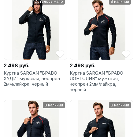
Осталось мало
В наличии
SUP-
сёрфинг
Подарочные
Карты
Бренды
2 498 руб.
2 498 руб.
Акции
Куртка SARGAN "БРАВО
Куртка SARGAN "БРАВО
ХУДИ" мужская, неопрен
ЛОНГСЛИВ" мужская,
2мм/лайкра, черный
неопрен 2мм/лайкра,
черный
В наличии
В наличии