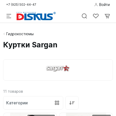
Войти
+7 (925) 502-44-47
Подводная
Гидрокостюмы
охота
Куртки Sargan
Дайвинг
Снорклинг /
Пляж
Фридайвинг
11
товаров
Детям
Категории
Бассейн