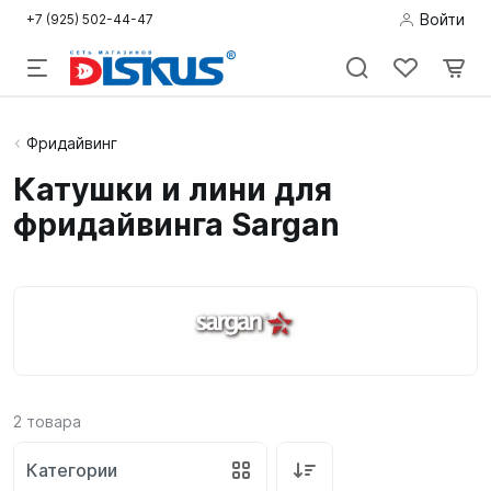
Войти
+7 (925) 502-44-47
Подводная
Фридайвинг
охота
Катушки и лини для
фридайвинга Sargan
Дайвинг
Снорклинг /
Пляж
Фридайвинг
Детям
2
товара
Бассейн
Категории