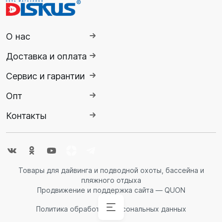
О нас
Доставка и оплата
Сервис и гарантии
Опт
Контакты
Товары для дайвинга и подводной охоты, бассейна и
пляжного отдыха
Продвижение и поддержка сайта — QUON
Политика обработки персональных данных
Аксессуары
Аксессуары
Буй
Аксессуары
Гидрокостюмы
Гидрокостюмы
Гермопродукция
Ножи,
Ласты
Спасательные
Очки
Обувь
Снаряжение
Комбинезоны