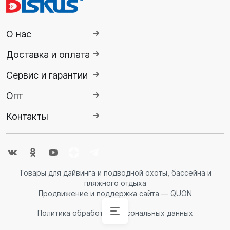
О нас
Доставка и оплата
Сервис и гарантии
Опт
Контакты
Товары для дайвинга и подводной охоты, бассейна и
пляжного отдыха
Продвижение и поддержка сайта — QUON
Политика обработки персональных данных
Аксессуары
Аксессуары
Буй
Аксессуары
Гидрокостюмы
Гидрокостюмы
Гермопродукция
Ножи,
Ласты
Спасательные
Очки
Обувь
Снаряжение
Комбинезоны