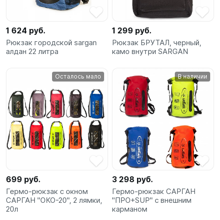
1 624 руб.
1 299 руб.
Рюкзак городской sargan
Рюкзак БРУТАЛ, черный,
алдан 22 литра
камо внутри SARGAN
Осталось мало
В наличии
699 руб.
3 298 руб.
Гермо-рюкзак с окном
Гермо-рюкзак САРГАН
САРГАН "ОКО-20", 2 лямки,
"ПРО+SUP" с внешним
20л
карманом