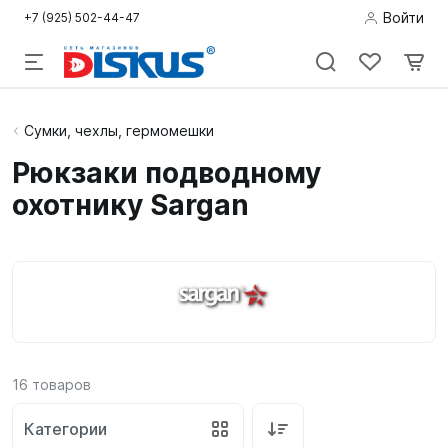
Войти
+7 (925) 502-44-47
Подводная
Сумки, чехлы, гермомешки
охота
Рюкзаки подводному
охотнику Sargan
Дайвинг
Снорклинг /
Пляж
Фридайвинг
Детям
16
товаров
Бассейн
Категории