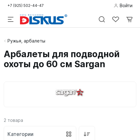
Войти
+7 (925) 502-44-47
Подводная
Ружья, арбалеты
охота
Арбалеты для подводной
охоты до 60 см Sargan
Дайвинг
Снорклинг /
Пляж
Фридайвинг
Детям
2
товара
Бассейн
Категории