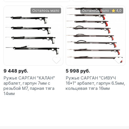
SUP-
Осталось мало
Осталось мало
4,0
сёрфинг
Подарочные
Карты
Бренды
Акции
9 448 руб.
5 998 руб.
Ружье САРГАН "КАЛАН"
Ружье САРГАН "СИВУЧ
арбалет, гарпун 7мм с
16*1" арбалет, гарпун 6.5мм,
резьбой М7, парная тяга
кольцевая тяга 16мм
14мм