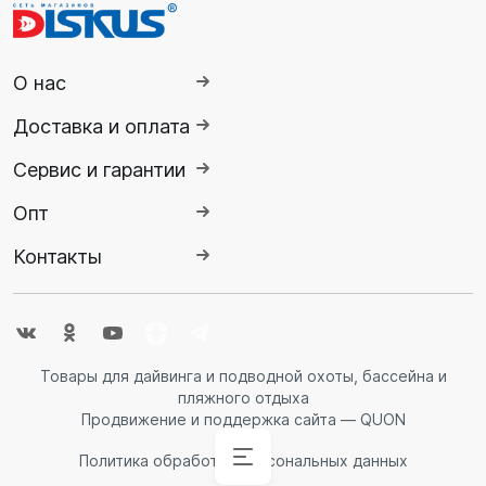
О нас
Доставка и оплата
Сервис и гарантии
Опт
Контакты
Товары для дайвинга и подводной охоты, бассейна и
пляжного отдыха
Продвижение и поддержка сайта — QUON
Политика обработки персональных данных
Аксессуары
Аксессуары
Буй
Аксессуары
Гидрокостюмы
Гидрокостюмы
Гермопродукция
Ножи,
Ласты
Спасательные
Очки
Обувь
Снаряжение
Комбинезоны