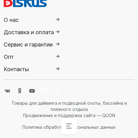
О нас
Доставка и оплата
Сервис и гарантии
Опт
Контакты
Товары для дайвинга и подводной охоты, бассейна и
пляжного отдыха
Продвижение и поддержка сайта — QUON
Политика обработки персональных данных
Аксессуары
Аксессуары
Буй
Аксессуары
Гидрокостюмы
Гидрокостюмы
Гермопродукция
Ножи,
Ласты
Спасательные
Очки
Обувь
Снаряжение
Комбинезоны