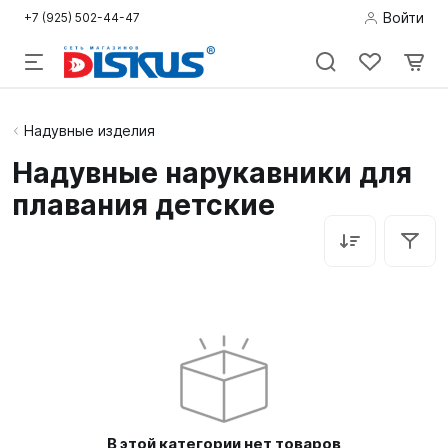
Войти
+7 (925) 502-44-47
Подводная
Надувные изделия
охота
Надувные нарукавники для
плавания детские
Дайвинг
Снорклинг /
Пляж
Фридайвинг
Детям
Бассейн
В этой категории нет товаров