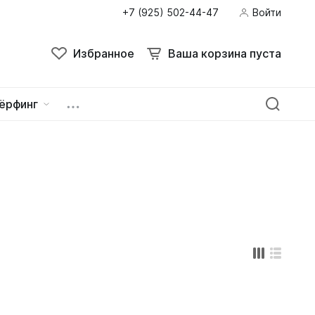
+7 (925) 502-44-47
Войти
Поиск
Избранное
Ваша корзина пуста
Избранное
Ваша корзина пуста
ёрфинг
ейна
овок
зацепы