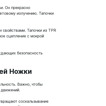
шки
и. Он прекрасно
летовому излучению. Тапочки
и свойствами. Тапочки из TPR
ое сцепление с мокрой
амеры
рждающих безопасность
щей Ножки
льность. Важно, чтобы
 движений.
твращают соскальзывание