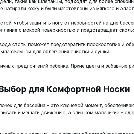
дели, такие как шлепанцы, подходят для более спокойн
ой пяткой
Аккумуляторные
е натирали кожу и были изготовлены из мягкого и эласт
На батарейках
Налобные
ой, чтобы защитить ногу от неровностей на дне бассей
иями
пление с мокрой поверхностью и предотвращает сколь
ом для носа
Фотоаппараты, видеок
тленными линзами
Фотоаппараты
вода стопы поможет предотвратить плоскостопие и об
была съемной для облегчения очистки и сушки.
нструменты
Шлема
з ремешков
личных предпочтений ребенка. Яркие цвета и забавные 
емешком для крепления на
руку
 Выбор для Комфортной Носки
почек для бассейна – это ключевой момент, обеспечива
зывать и мешать движению, а слишком маленькие – сда