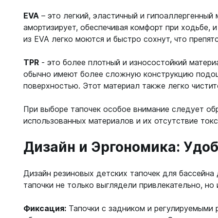
Жилеты
Классиче
EVA
– это легкий, эластичный и гипоаллергенный
Запчаст
Тип - кры
амортизирует, обеспечивая комфорт при ходьбе, 
Для арба
из EVA легко моются и быстро сохнут, что препят
Запчаст
Для гид
Для жиле
TPR
- это более плотный и износостойкий матери
Для ласт
обычно имеют более сложную конструкцию подош
Для ласт
Для масо
поверхностью. Этот материал также легко чиститс
Для масо
Для нож
Для регу
Для пнев
При выборе тапочек особое внимание следует об
Для труб
Для труб
использованных материалов и их отсутствие ток
Для фона
Компьют
Дизайн и Эргономика: Удо
Компьют
Ласты
Наручны
Дизайн резиновых детских тапочек для бассейна 
Длинные
Часы по
тапочки не только выглядели привлекательно, но
Короткие
С закрыт
Фиксация:
Тапочки с задником и регулируемыми