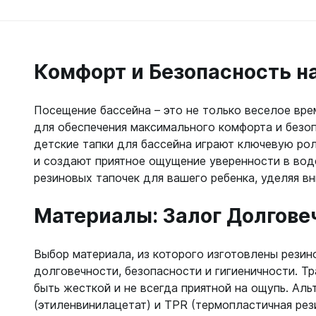
Гидрок
Матрасы
7 мм
Лини, к
Женские
Мячи
9-11 мм
Катушки
Короткие 
Нарукавн
Женские
Лини
Моно 1-3
Насосы
Комфорт и Безопасность н
Поддевк
Моно 5 м
Маски
Обувь д
Мужские
Посещение бассейна – это не только веселое вре
Головны
Неопрено
Поддевк
для обеспечения максимального комфорта и безоп
Нижнее 
Носки пл
детские тапки для бассейна играют ключевую рол
Груза, п
Сухие
Купальни
Шлепанц
и создают приятное ощущение уверенности в вод
Груза
Плавки м
резиновых тапочек для вашего ребенка, уделяя в
Груза, п
Детали д
Шорты м
С собой
Груза по
Жилеты р
Материалы: Залог Долгове
Очки сол
Грузовые
Носки
Куканы
Грузы н
Носки то
Ножные г
Выбор материала, из которого изготовлены резин
Запчасти
Носки то
Пояса
долговечности, безопасности и гигиеничности. Т
Составно
Носки то
Разгрузк
быть жесткой и не всегда приятной на ощупь. Ал
Носки то
(этиленвинилацетат) и TPR (термопластичная рези
Жилеты