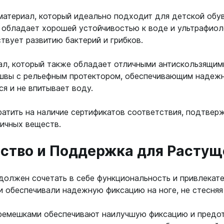
 страховочные
Сумки, чехлы, гермоме
ские
Аптечки
 материал, который идеально подходит для детской обув
Фонари
и к снаряжению
ло
и обладает хорошей устойчивостью к воде и ультрафио
Водонепроницаемые боксы
Аккумуляторные
летов
ствует развитию бактерий и грибков.
Гермомешки
и для дайвинга
Другие световые элементы
рокостюмов
Для ласт, грузов, питомзы
тов
ал, который также обладает отличными антискользящим
На батарейках
Для масок, компьютеров
вы с рельефным протектором, обеспечивающим надежн
к
Для ружей
я и не впитывает воду.
Фотоаппараты, видеок
к
ей
Для снаряжения
Фотоаппараты
ляторов
матических ружей
ратить на наличие сертификатов соответствия, подтве
Поясные сумки, кошельки
ок
ок
сичных веществ.
Шлема
Рюкзаки
рей
еры, часы
бство и Поддержка для Расту
Трубки
еры, часы
Без клапана
е компьютеры
должен сочетать в себе функциональность и привлекате
С двумя клапанами
дводные
 и обеспечивали надежную фиксацию на ноге, не стесняя
С одним клапаном
ой пяткой
 ремешками обеспечивают наилучшую фиксацию и предо
Фонари