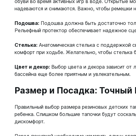
обуви во время активных игр в воде. Открытые мо
С открыт
надеваются и снимаются. Важно, чтобы ремешки н
Маски
Подошва:
Подошва должна быть достаточно толст
С диоптр
Рельефный протектор обеспечивает надежное сце
С клапан
С просве
Стелька:
Анатомическая стелька с поддержкой с
комфорт при ходьбе. Желательно, чтобы стелька 
Ножи, и
Ножи бе
Цвет и декор:
Выбор цвета и декора зависит от 
Ножи с р
бассейна еще более приятным и увлекательным.
ногу или 
Размер и Посадка: Точный
Правильный выбор размера резиновых детских та
ребенка. Слишком большие тапочки будут соскаль
дискомфорт.