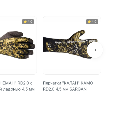
шки
Подробнее
4,0
4,0
амеры
"НЕМАН" RD2.0 с
Перчатки "КАЛАН" КАМО
Пе
й ладонью 4,5 мм
RD2.0 4,5 мм SARGAN
SA