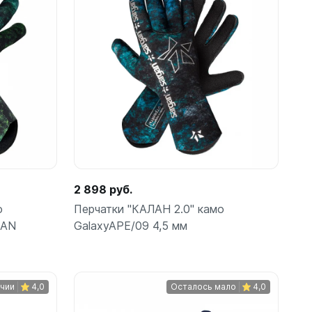
ометры)
2 898 руб.
о
Перчатки "КАЛАН 2.0" камо
GAN
GalaxyAPE/09 4,5 мм
омпьютера
ичии
4,0
Осталось мало
4,0