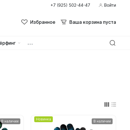
+7 (925) 502-44-47
Войти
Поиск
Избранное
Ваша корзина пуста
Избранное
Ваша корзина пуста
ёрфинг
ейна
овок
Новинка
В наличии
В наличии
зацепы