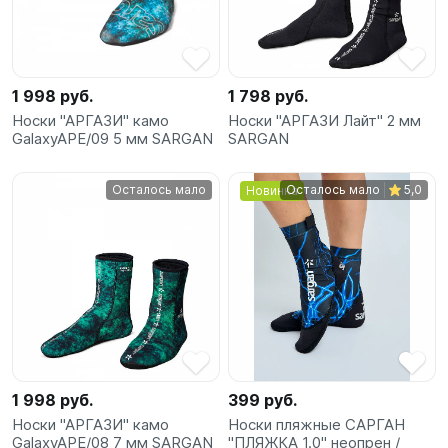
SUP-
сёрфинг
Подарочные
1 998 руб.
1 798 руб.
Карты
Носки "АРГАЗИ" камо
Носки "АРГАЗИ Лайт" 2 мм
GalaxyAPE/09 5 мм SARGAN
SARGAN
Бренды
Осталось мало
Осталось мало
5,0
Новинка
Акции
1 998 руб.
399 руб.
Носки "АРГАЗИ" камо
Носки пляжные САРГАН
GalaxyAPE/08 7 мм SARGAN
"ПЛЯЖКА 1.0" неопрен /