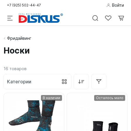
Войти
+7 (925) 502-44-47
Подводная
Фридайвинг
охота
Носки
Дайвинг
16
товаров
Снорклинг /
Пляж
Категории
Фридайвинг
В наличии
Осталось мало
Детям
Бассейн