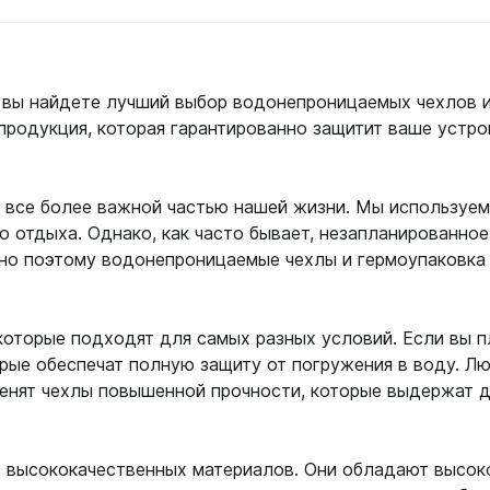
ой пяткой
Аккумуляторные
На батарейках
Налобные
ее
Подробнее
П
иями
е вы найдете лучший выбор водонепроницаемых чехлов 
ом для носа
Фотоаппараты, видеок
родукция, которая гарантированно защитит ваше устро
тленными линзами
Фотоаппараты
нструменты
все более важной частью нашей жизни. Мы используем 
Шлема
го отдыха. Однако, как часто бывает, незапланированно
з ремешков
но поэтому водонепроницаемые чехлы и гермоупаковка
емешком для крепления на
руку
которые подходят для самых разных условий. Если вы п
орые обеспечат полную защиту от погружения в воду. Л
, оценят чехлы повышенной прочности, которые выдержат
з высококачественных материалов. Они обладают высок