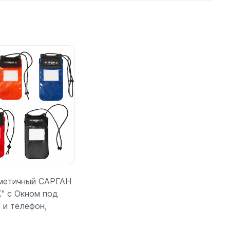
шки
амеры
метичный САРГАН
" с Окном под
 и телефон,