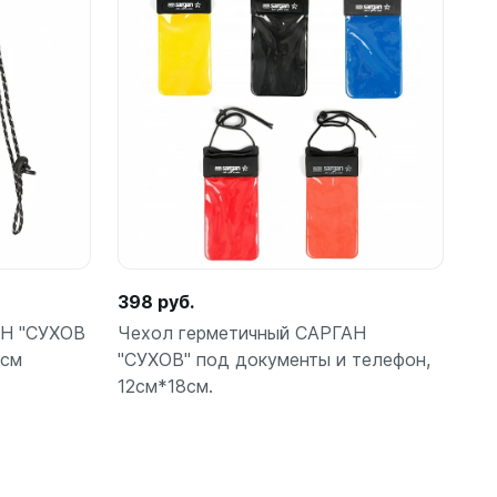
ометры)
398 руб.
АН "СУХОВ
Чехол герметичный САРГАН
5см
"СУХОВ" под документы и телефон,
12см*18см.
омпьютера