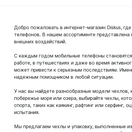
С открыт
Маски
Подробн
С диоптр
Добро пожаловать в интернет-магазин Diskus, гд
С клапан
телефонов. В нашем ассортименте представлена п
С просве
внешних воздействий.
Ножи, и
С каждым годом мобильные телефоны становятся 
работе, в путешествиях и даже во время активно
Ножи бе
может привести к серьезным последствиям. Имен
Ножи с р
надежным помощником в любой ситуации.
ногу или 
У нас вы найдете разнообразные модели чехлов, 
побережье моря или озера, выбирайте чехлы, кот
спорта, таких как каякинг, рафтинг или серфинг
испытания.
Мы предлагаем чехлы и упаковку, выполненные и