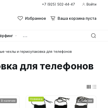
+7 (925) 502-44-47
Войти
Поиск
Избранное
Ваша корзина пуста
Избранное
Ваша корзина пуста
ёрфинг
е чехлы и гермоупаковка для телефонов
ейна
овок
вка для телефонов
Новинка
В наличии
В наличии
зацепы