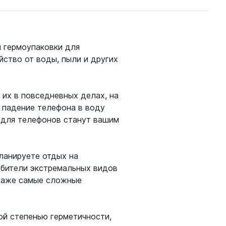
одробнее
и гермоупаковки для
амеры
йство от воды, пыли и других
их в повседневных делах, на
е падение телефона в воду
 для телефонов станут вашим
ланируете отдых на
юбители экстремальных видов
 даже самые сложные
ой степенью герметичности,