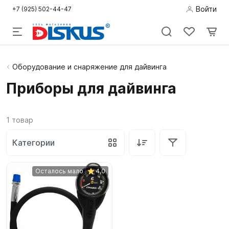
Войти
+7 (925) 502-44-47
Подводная
Оборудование и снаряжение для дайвинга
охота
Приборы для дайвинга
Дайвинг
1
товар
Снорклинг /
Пляж
Категории
Фридайвинг
Осталось мало
4,0
Детям
Бассейн