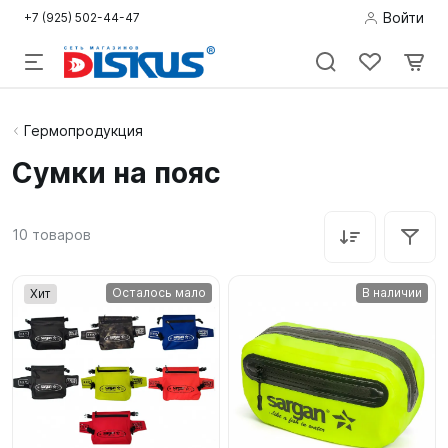
Войти
+7 (925) 502-44-47
Подводная
Гермопродукция
охота
Сумки на пояс
Дайвинг
10
товаров
Снорклинг /
Пляж
Осталось мало
В наличии
Хит
Фридайвинг
Детям
Бассейн