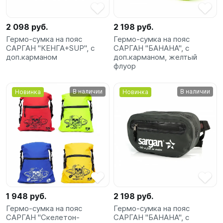
SUP-
сёрфинг
2 098 руб.
2 198 руб.
Гермо-сумка на пояс
Гермо-сумка на пояс
Подарочные
САРГАН "КЕНГА+SUP", с
САРГАН "БАНАНА", с
Карты
доп.карманом
доп.карманом, желтый
флуор
Бренды
В наличии
В наличии
Новинка
Новинка
Акции
1 948 руб.
2 198 руб.
Гермо-сумка на пояс
Гермо-сумка на пояс
САРГАН "Скелетон-
САРГАН "БАНАНА", с