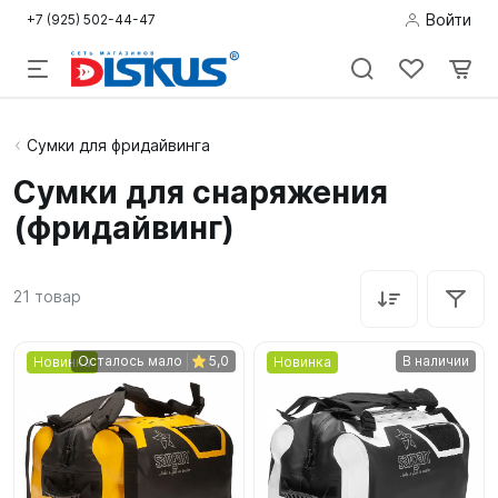
Войти
+7 (925) 502-44-47
Подводная
Сумки для фридайвинга
охота
Сумки для снаряжения
(фридайвинг)
Дайвинг
Снорклинг /
21
товар
Пляж
Фридайвинг
Осталось мало
5,0
В наличии
Новинка
Новинка
Детям
Бассейн