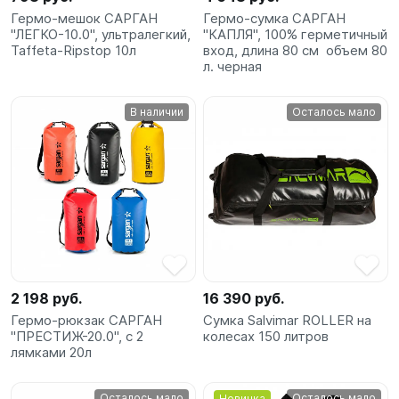
Гермо-мешок САРГАН
Гермо-сумка САРГАН
"ЛЕГКО-10.0", ультралегкий,
"КАПЛЯ", 100% герметичный
Taffeta-Ripstop 10л
вход, длина 80 см объем 80
л. черная
В наличии
Осталось мало
2 198 руб.
16 390 руб.
Гермо-рюкзак САРГАН
Сумка Salvimar ROLLER на
"ПРЕСТИЖ-20.0", с 2
колесах 150 литров
лямками 20л
Осталось мало
Осталось мало
Новинка