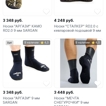
SUP-
сёрфинг
3 348 руб.
4 248 руб.
Подарочные
Носки "АРГАЗИ" КАМО
Носки "СТАЛКЕР" RD2.0 с
Карты
RD2.0 9 мм SARGAN
кевларовой подошвой 9 мм
Бренды
В наличии
4,0
В наличии
4,0
Хит
Акции
3 348 руб.
3 448 руб.
Носки "АРГАЗИ" 9 мм
Носки "МЕЧТА
SARGAN
СНЕГУРОЧКИ" 9 мм