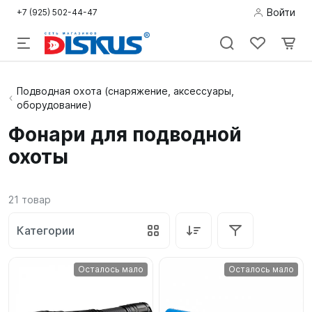
Войти
+7 (925) 502-44-47
Подводная
Подводная охота (снаряжение, аксессуары,
оборудование)
охота
Фонари для подводной
Дайвинг
охоты
Снорклинг /
Пляж
21
товар
Фридайвинг
Категории
Детям
Осталось мало
Осталось мало
Бассейн