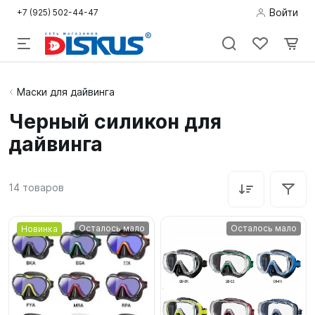
Войти
+7 (925) 502-44-47
Подводная
Маски для дайвинга
охота
Черный силикон для
дайвинга
Дайвинг
Снорклинг /
14
товаров
Пляж
Фридайвинг
Осталось мало
Осталось мало
Новинка
Детям
Бассейн