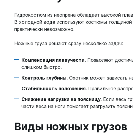
Жилеты
Классиче
Запчаст
Гидрокостюм из неопрена обладает высокой плаву
Тип - кры
В холодной воде используют костюмы толщиной 7
Для арба
Запчаст
практически невозможно.
Для гид
Для жиле
Для ласт
Ножные груза решают сразу несколько задач:
Для ласт
Для масо
Для масо
Для нож
Компенсация плавучести.
Позволяют достичь 
Для регу
Для пнев
слишком быстро.
Для труб
Для труб
Контроль глубины.
Охотник может зависать на
Для фона
Компьют
Стабильность положения.
Правильное распред
Компьют
Снижение нагрузки на поясницу.
Если весь гр
Ласты
Наручны
части веса на ноги помогает разгрузить поясн
Длинные
Часы по
Короткие
Виды ножных грузов
С закрыт