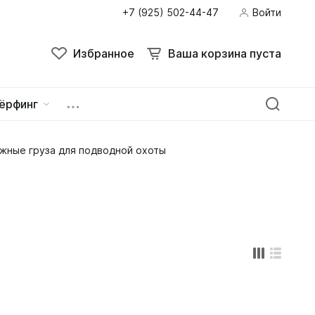
+7 (925) 502-44-47
Войти
Поиск
Избранное
Ваша корзина пуста
Избранное
Ваша корзина пуста
ёрфинг
жные груза для подводной охоты
ейна
овок
зацепы