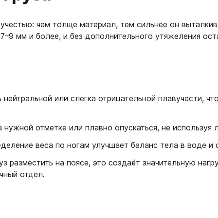
 страховочные
Сумки, чехлы, гермоме
ские
Аптечки
Фонари
и к снаряжению
честью: чем толще материал, тем сильнее он выталкив
ло
Водонепроницаемые боксы
–9 мм и более, и без дополнительного утяжеления ост
Аккумуляторные
летов
Гермомешки
и для дайвинга
Другие световые элементы
рокостюмов
Для ласт, грузов, питомзы
тов
На батарейках
Для масок, компьютеров
к
Для ружей
Фотоаппараты, видеок
к
ей
Для снаряжения
нейтральной или слегка отрицательной плавучести, что
Фотоаппараты
ляторов
матических ружей
Поясные сумки, кошельки
ок
ок
Шлема
Рюкзаки
 нужной отметке или плавно опускаться, не используя 
рей
еры, часы
еление веса по ногам улучшает баланс тела в воде и 
Трубки
еры, часы
Без клапана
уз разместить на поясе, это создаёт значительную нагр
е компьютеры
ичный отдел.
С двумя клапанами
дводные
С одним клапаном
ой пяткой
Фонари