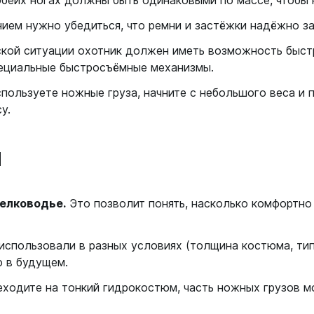
обеих ногах должны быть одинаковыми по массе, чтобы 
ем нужно убедиться, что ремни и застёжки надёжно з
кой ситуации охотник должен иметь возможность быст
пециальные быстросъёмные механизмы.
пользуете ножные груза, начните с небольшого веса и 
у.
ы
мелководье.
Это позволит понять, насколько комфортно
 использовали в разных условиях (толщина костюма, тип
 в будущем.
еходите на тонкий гидрокостюм, часть ножных грузов м