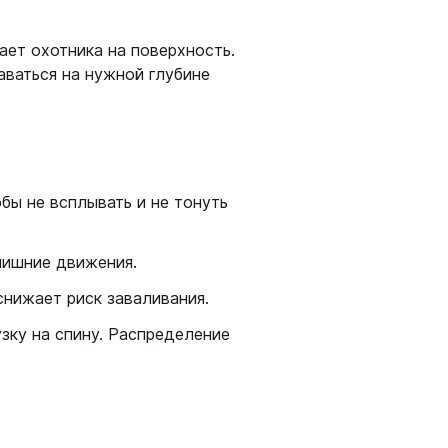
шки
ает охотника на поверхность.
аваться на нужной глубине
амеры
бы не всплывать и не тонуть
лишние движения.
снижает риск заваливания.
узку на спину. Распределение