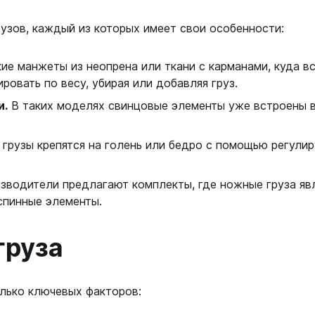
ой пяткой
Аккумуляторные
узов, каждый из которых имеет свои особенности:
На батарейках
Налобные
иями
ие манжеты из неопрена или ткани с карманами, куда 
ом для носа
Фотоаппараты, видеок
овать по весу, убирая или добавляя груз.
тленными линзами
Фотоаппараты
и.
В таких моделях свинцовые элементы уже встроены в
.
нструменты
Шлема
грузы крепятся на голень или бедро с помощью регулир
з ремешков
емешком для крепления на
зводители предлагают комплекты, где ножные груза яв
руку
спинные элементы.
груза
олько ключевых факторов: