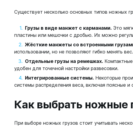
С открыт
Существует несколько основных типов ножных гр
Маски
С диоптр
Грузы в виде манжет с карманами.
Это мягк
С клапан
пластины или мешочки с дробью. Их можно регулир
С просве
Жёсткие манжеты со встроенными грузам
использовании, но не позволяют гибко менять вес
Ножи, и
Отдельные грузы на ремешках.
Компактные 
Ножи бе
удобен для точечной настройки развесовки.
Ножи с р
Интегрированные системы.
Некоторые прои
ногу или 
системы распределения веса, включая поясные и 
Как выбрать ножные 
При выборе ножных грузов стоит учитывать неск