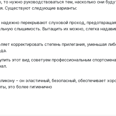
ой пяткой
, то нужно руководствоваться тем, насколько они буду
Аккумуляторные
лия. Существуют следующие варианты:
На батарейках
Налобные
иями
и надежно перекрывают слуховой проход, предотвращая
ом для носа
альную слышимость. Вытащить их можно, слегка надави
Фотоаппараты, видеок
тленными линзами
Фотоаппараты
оляет корректировать степень прилегания, уменьшая либ
нструменты
Шлема
да.
з ремешков
упить этот вид советуем профессиональным спортсмена
емешком для крепления на
нал.
руку
иликону – он эластичный, безопасный, обеспечивает хо
ты, это более гигиенично