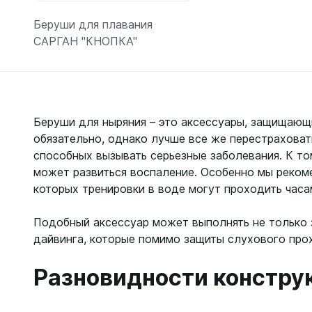
Жилеты
Классиче
Беруши для плавания
Запчаст
Тип - кры
САРГАН "КНОПКА"
Для арба
Запчаст
Для гид
Для жиле
Для ласт
Для ласт
Для масо
Беруши для ныряния – это аксессуары, защищающи
Для масо
Для нож
обязательно, однако лучше все же перестраховать
Подробнее
Для регу
Для пнев
способных вызывать серьезные заболевания. К то
Для труб
Для труб
может развиться воспаление. Особенно мы реком
Для фона
которых тренировки в воде могут проходить часа
Компьют
Компьют
Подобный аксессуар может выполнять не только 
Ласты
Наручны
дайвинга, которые помимо защиты слухового про
Длинные
Часы по
Разновидности констру
Короткие
С закрыт