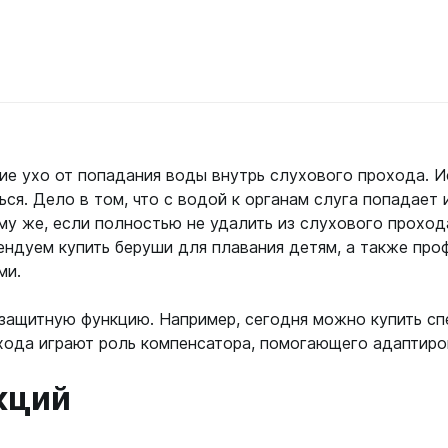
 страховочные
Сумки, чехлы, гермоме
ские
Аптечки
Фонари
и к снаряжению
ло
Водонепроницаемые боксы
Аккумуляторные
летов
Гермомешки
и для дайвинга
Другие световые элементы
рокостюмов
Для ласт, грузов, питомзы
тов
На батарейках
Для масок, компьютеров
к
Для ружей
е ухо от попадания воды внутрь слухового прохода. И
Фотоаппараты, видеок
к
ей
Для снаряжения
ся. Дело в том, что с водой к органам слуга попадает 
Фотоаппараты
ляторов
матических ружей
му же, если полностью не удалить из слухового проход
Поясные сумки, кошельки
ок
ок
ендуем купить беруши для плавания детям, а также про
Шлема
Рюкзаки
рей
ми.
еры, часы
Трубки
еры, часы
защитную функцию. Например, сегодня можно купить с
Без клапана
е компьютеры
хода играют роль компенсатора, помогающего адаптиров
С двумя клапанами
дводные
С одним клапаном
кций
ой пяткой
Фонари