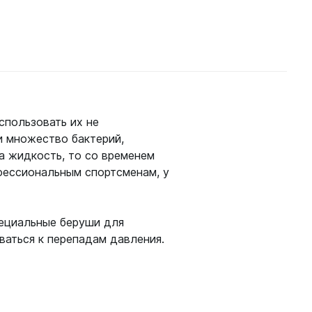
шки
спользовать их не
амеры
и множество бактерий,
а жидкость, то со временем
фессиональным спортсменам, у
пециальные беруши для
аться к перепадам давления.