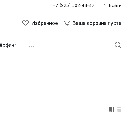
+7 (925) 502-44-47
Войти
Поиск
Избранное
Ваша корзина пуста
Избранное
Ваша корзина пуста
ёрфинг
ейна
овок
зацепы