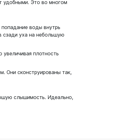
т удобными. Это во многом
 попадание воды внутрь
в сзади уха на небольшую
амеры
о увеличивая плотность
м. Они сконструированы так,
рошую слышимость. Идеально,