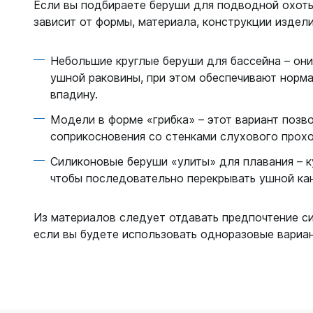
С открыт
Если вы подбираете беруши для подводной охоты
зависит от формы, материала, конструкции изде
Маски
С диоптр
Небольшие круглые беруши для бассейна – он
С клапан
ушной раковины, при этом обеспечивают норм
впадину.
С просве
Модели в форме «грибка» – этот вариант позв
Ножи, и
соприкосновения со стенками слухового прохо
Ножи бе
Силиконовые беруши «улиты» для плавания – к
Ножи с р
чтобы последовательно перекрывать ушной ка
ногу или 
Из материалов следует отдавать предпочтение с
если вы будете использовать одноразовые вариан