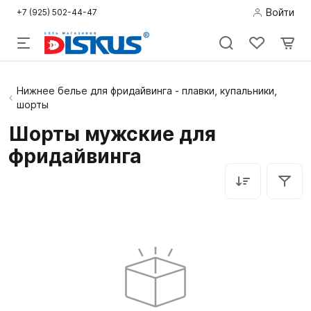
Войти
+7 (925) 502-44-47
Подводная
Нижнее белье для фридайвинга - плавки, купальники,
шорты
охота
Шорты мужские для
Дайвинг
фридайвинга
Снорклинг /
Пляж
Фридайвинг
Детям
Бассейн