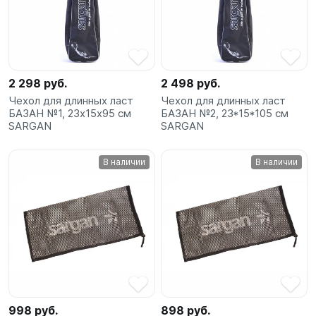
SUP-
сёрфинг
Подарочные
Карты
2 298 руб.
2 498 руб.
Чехол для длинных ласт
Чехол для длинных ласт
БАЗАН №1, 23х15х95 см
БАЗАН №2, 23*15*105 см
Бренды
SARGAN
SARGAN
Акции
В наличии
В наличии
998 руб.
898 руб.