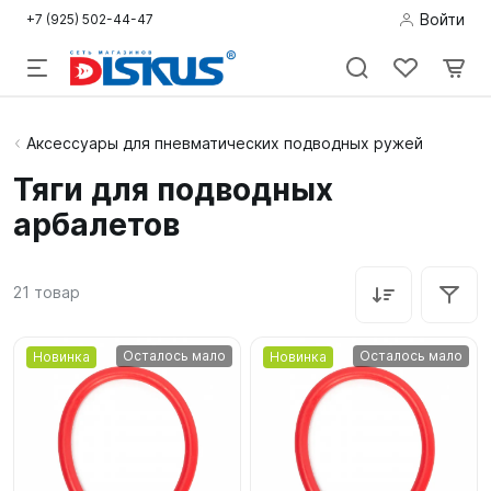
Войти
+7 (925) 502-44-47
Подводная
Аксессуары для пневматических подводных ружей
охота
Тяги для подводных
арбалетов
Дайвинг
Снорклинг /
21
товар
Пляж
Фридайвинг
Осталось мало
Осталось мало
Новинка
Новинка
Детям
Бассейн