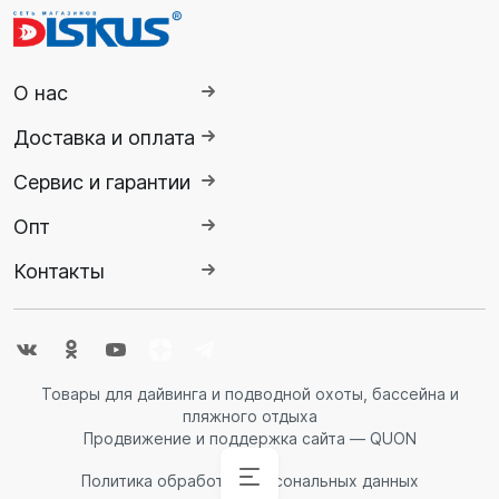
О нас
Доставка и оплата
Сервис и гарантии
Опт
Контакты
Товары для дайвинга и подводной охоты, бассейна и
пляжного отдыха
Продвижение и поддержка сайта — QUON
Политика обработки персональных данных
Аксессуары
Аксессуары
Буй
Аксессуары
Гидрокостюмы
Гидрокостюмы
Гермопродукция
Ножи,
Ласты
Спасательные
Очки
Обувь
Снаряжение
Комбинезоны