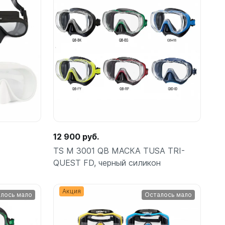
ометры)
12 900 руб.
TS M 3001 QB МАСКА TUSA TRI-
QUEST FD, черный силикон
омпьютера
Акция
лось мало
Осталось мало