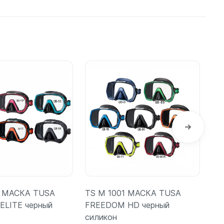
3 МАСКА TUSA
TS M 1001 МАСКА TUSA
Ма
ELITE черный
FREEDOM HD черный
че
силикон