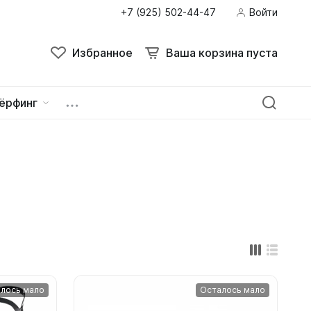
+7 (925) 502-44-47
Войти
Поиск
Избранное
Ваша корзина пуста
Избранное
Ваша корзина пуста
ёрфинг
ейна
овок
лось мало
Осталось мало
зацепы