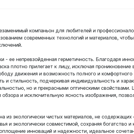
 незаменимый компаньон для любителей и профессионало
ее
Подробнее
П
ьзованием современных технологий и материалов, чтоб
ключений.
и - ее непревзойденная герметичность. Благодаря инн
аска плотно прилегает к лицу, исключая проникновение
вободу движения и возможность полного и комфортного
ть и стильность, подчеркивая индивидуальность и хара
альностью, но и прекрасными оптическими свойствами. 
 обзора и исключительную ясность изображения, позво
на из экологически чистых материалов, не содержащих
вья и экологически совместимой, сохраняя богатство и
 воплощение инноваций и надежности, идеальное сочета