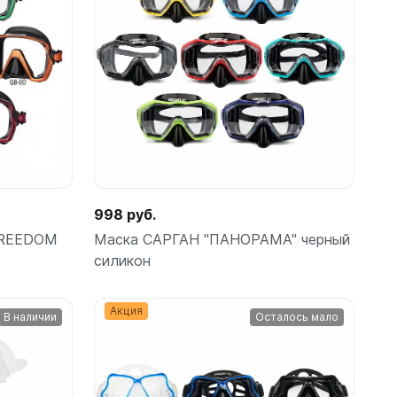
Подробнее
ые
998 руб.
FREEDOM
Маска САРГАН "ПАНОРАМА" черный
теров
силикон
Акция
В наличии
Осталось мало