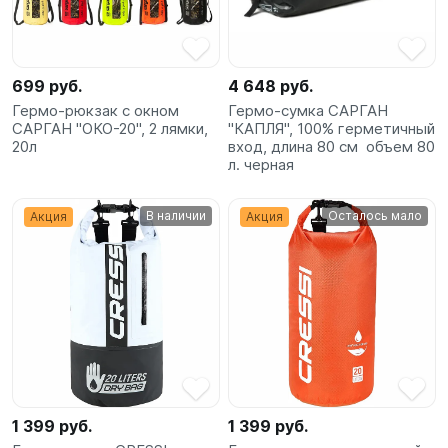
SUP-
сёрфинг
699 руб.
4 648 руб.
Подарочные
Гермо-рюкзак с окном
Гермо-сумка САРГАН
Карты
САРГАН "ОКО-20", 2 лямки,
"КАПЛЯ", 100% герметичный
20л
вход, длина 80 см объем 80
л. черная
Бренды
В наличии
Осталось мало
Акция
Акция
Акции
1 399 руб.
1 399 руб.