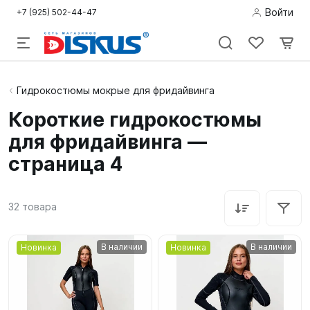
Войти
+7 (925) 502-44-47
Подводная
Гидрокостюмы мокрые для фридайвинга
охота
Короткие гидрокостюмы
для фридайвинга —
Дайвинг
страница 4
Снорклинг /
Пляж
32
товара
Фридайвинг
В наличии
В наличии
Новинка
Новинка
Детям
Бассейн