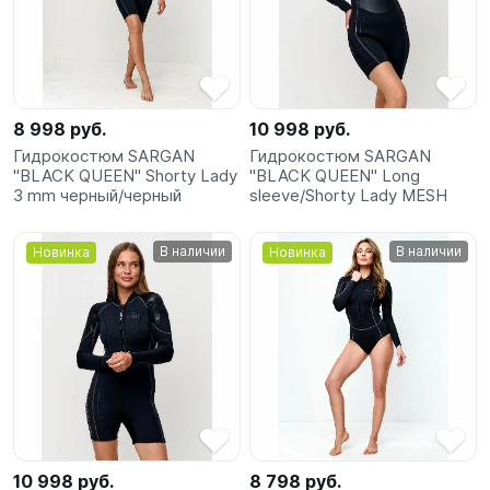
SUP-
сёрфинг
Подарочные
Карты
8 998 руб.
10 998 руб.
Гидрокостюм SARGAN
Гидрокостюм SARGAN
"BLACK QUEEN" Shorty Lady
"BLACK QUEEN" Long
Бренды
3 mm черный/черный
sleeve/Shorty Lady MESH
Акции
В наличии
В наличии
Новинка
Новинка
10 998 руб.
8 798 руб.