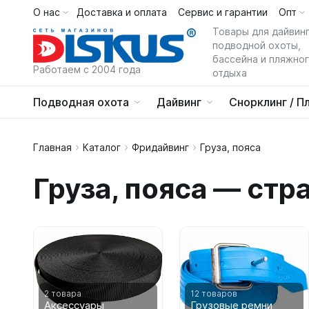
О нас
Доставка и оплата
Сервис и гарантии
Опт
Каталог
О 
Товары для дайвинг
подводной охоты,
бассейна и пляжно
Работаем с 2004 года
отдыха
Подводная охота
Дайвинг
Снорклинг / П
Подводная охота
Главная
Каталог
Фридайвинг
Груза, пояса
Аксессу
Аксессу
Буй
Аксессу
Гидрок
Гидрок
Гермопр
Амортиза
Держател
Аксессуа
Детские
Гермоме
Груза, пояса — стр
Дайвинг
Гидрок
Гидром
Бегунки и
Для балл
Аксессуа
Женский
Герморю
Женские
Гарпуны 
Для груз
Аксессуа
Мужской
Гермосу
Снорклинг / Пляж
Жилеты
Мужские
Гарпуны 
Для жиле
Аксессуа
Сумки на
Зажимы 
Шорты, м
Фридайвинг
Заряжал
Для масо
Ласты
Буи, мо
Гидрок
Беруши
Зацепы д
Для регу
Ласты
Детям
Буи для 
Зажимы д
Короткие
Маски
Зипы, пе
Для снар
С закрыт
2 товара
12 товаров
Буи сигн
Куртки
Маски
Катушки 
Для фона
Аксессуары
Грузовые ремни