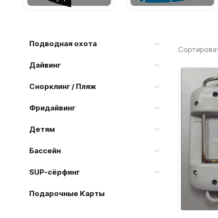
Бассейн
Купальн
С открыт
Буи спас
Моно 1-3
Полнолиц
Катушки 
Карабины,
Купальни
Мотовила
Моно 5 м
Компенса
Ретракто
SUP-сёрфинг
Маски
Плавки
Наборы 
Лини, мо
Слейты
C клапан
Гидрок
Подводная охота
Маска + 
Подарочные Карты
Сортирова
Наконечн
Ласты
Маски
Короткие
Баллон
Дайвинг
Наконечн
Полноли
Надувны
Моно
Алюмини
Очки дл
Бренды
Тяги для
Прозрачн
Игрушки 
Шорты, М
Снорклинг / Пляж
Стальны
Очки дву
С диоптр
Круги
Аксессу
Очки с д
Акции
Груза, п
Фридайвинг
С просве
Матрасы
Боты
Акумулят
Черный с
Аксессуа
Мячи
Боты 3 м
Рюкзак
Детям
Держате
Грузовые
Нарукавн
Боты 5 м
Наборы 
Грузы дл
Бассейн
Буи, пл
Боты 7 м
Маска + 
Ножные г
Мотовило
SUP-сёрфинг
Маска + 
Буи
Компьют
Гидрок
Подарочные Карты
Надувны
Гермоуп
3 мм
Ласты
Круги
5 мм