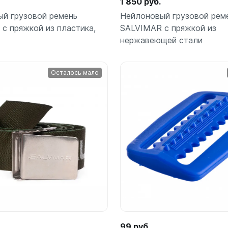
1 850 руб.
ой пяткой
Аккумуляторные
й грузовой ремень
Нейлоновый грузовой рем
На батарейках
с пряжкой из пластика,
SALVIMAR с пряжкой из
Налобные
нержавеющей стали
иями
ом для носа
Фотоаппараты, видеок
тленными линзами
Осталось мало
Фотоаппараты
нструменты
Шлема
з ремешков
В корзину
В к
шт
шт
емешком для крепления на
руку
99 руб.