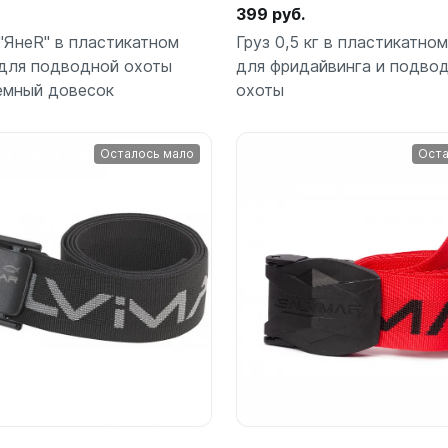
Регуляторы
остюмы
С длинным рукавом
399 руб.
60 см
атушки
Трубки
С коротким рукавом
г "ЯнеR" в пластикатном
Груз 0,5 кг в пластикатно
Средства по уходу
75 см
2 - 3 мм
ики
С одним клапаном
для подводной охоты
для фридайвинга и подво
Антифог для масок и очков
90 см
Часы водонепроницаем
емный довесок
охоты
 мм
и
Слинги
Фронтальные трубки
м
Сувениры, полезное
Чехлы для гаджетов
ля пляжа
е уборы
С собой в дорогу
Осталось мало
Оста
Шлема
Для ключей
вые тапки
Сумки, чехлы, боксы
и
белье
Кемпинговая мебель
Для планшетов
яжные
Боксы водонепроницаемые
ояса, разгрузки, куканы
ки женские
Коврики из пенки
Для телефонов
ы
Для гаджетов
ужские
Матрасы
Другое
Подробнее
Подробнее
ояса
Для ласт, грузов, питомзы
ля грузового пояса
ужские
Одежда
 в дорогу
ясные
Для регуляторов и компью
азгрузочные
Очки солнцезащитные
нцезащитные
 ремни
Для снаряжения
Сумки холодильники
ожные
лщиной 1-3 мм
руза
Термоса, посуда
Трубки
 и аксессуары
лщиной 5 мм
Без клапана
й грузовой пояс
лщиной 7 мм
Средства по уходу
и свинцовые
С двумя клапанами
лщиной 9 мм
-компенсаторы
С одним клапаном