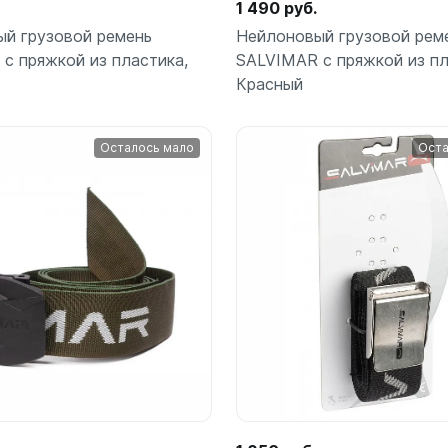
 страховочные
Сумки, чехлы, гермоме
1 490 руб.
ские
Аптечки
й грузовой ремень
Нейлоновый грузовой рем
Фонари
и к снаряжению
ло
Водонепроницаемые боксы
с пряжкой из пластика,
SALVIMAR с пряжкой из пл
Аккумуляторные
летов
Красный
Гермомешки
и для дайвинга
Другие световые элементы
рокостюмов
Для ласт, грузов, питомзы
тов
На батарейках
Для масок, компьютеров
Осталось мало
Оста
к
Для ружей
Фотоаппараты, видеок
к
ей
Для снаряжения
Фотоаппараты
ляторов
матических ружей
Поясные сумки, кошельки
ок
В корзину
В к
шт
шт
ок
Шлема
Рюкзаки
рей
еры, часы
Трубки
еры, часы
Без клапана
е компьютеры
С двумя клапанами
дводные
С одним клапаном
ой пяткой
Фонари