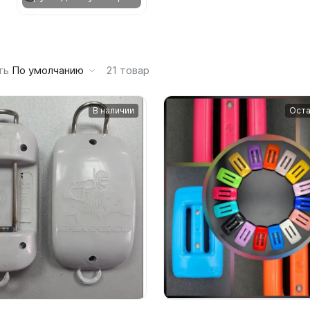
ики, плавки
ой пяткой
Коврики пляжные
Кемпинговая мебель
ательные
 мм
Перчатки 5-6 мм
евые маски
для пневматов
 спирали, кольца
Ножи, инструменты
Фронтальные трубки
Трубки
ки
Пляжные сумки
Коврики из пенки
 и буйрепы
м
Перчатки держатели
торы плавучести
ры, крюки, шейкеры
Инструменты
Поясные сумки
Матрасы
для плавания
Рукавицы
Шапочки
нолини, зажимы
ом для носа
Ножи
остюмы
Одежда
трубка
ть
По умолчанию
21
товар
Латекстные
ики многозубы
Трубки
Пневматические ружья
Очки солнцезащитные
ы
Перчатки, рукавицы
Силиконовые
ики однозубы
цевые
Без клапана
е изделия
35-40 см
Термосы и посуда
евые
я бассейна
Перчатки 1-3 мм
Тканевые
 арбалетов
В наличии
Оста
ый силикон
С двумя клапанами
и другое
айки из неопрена
50-55 см
е
хлинзовые
Перчатки 4-5 мм
Средства по уходу
иями
С одним клапаном
65-75 см
Шлепанцы
ары для фонарей
иоптриями
Рукавицы
ояса
тленными линзами
Фронтальные трубки
80-100 см
оры, зарядные устройства
Сумки
иликон
ры
м
Импортные
и
Приборы (консоли, ман
ли фонарей
Фотоаппараты
Аптечки
 ремни
ики
м
Отечественные
Компасы
для плавания
Фотоаппараты
Водонепроницаемые
я буя отцепные
оты
м
Консоли
трубка
Гермомешки
Ружья, арбалеты
руза
, буйреп
Футболки защитные
Манометры
трубка + ласты
Для ласт, грузов, масок, к
110 см
Детские
еры, часы
Для снаряжения
остюмы
120 см и более
Регуляторы, октопусы
е изделия
Женские
аковки для фото и видео
Поясные сумки
35 см
Октопусы
Мужские
Рюкзаки
50 см