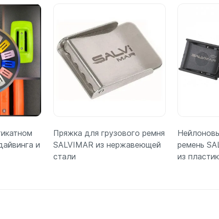
стикатном
Пряжка для грузового ремня
Нейлоновы
дайвинга и
SALVIMAR из нержавеющей
ремень SA
стали
из пластик
ее