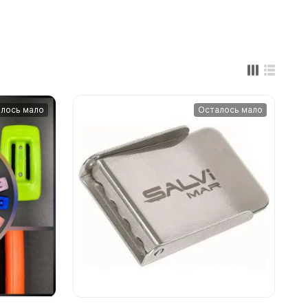
лось мало
Осталось мало
ометры)
омпьютера