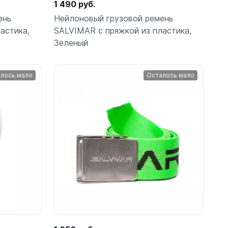
шки
1 490 руб.
ень
Нейлоновый грузовой ремень
астика,
SALVIMAR с пряжкой из пластика,
Зеленый
лось мало
Осталось мало
амеры
орзину
В корзину
шт