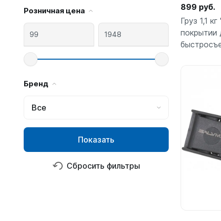
Гидрок
Матрасы
899 руб.
Розничная цена
7 мм
Лини, к
Женские
Мячи
Груз 1,1 к
9-11 мм
Катушки
Короткие 
Нарукавн
покрытии 
Женские
Лини
быстросъ
Моно 1-3
Насосы
Поддевк
Моно 5 м
Маски
Обувь д
Мужские
Головны
Бренд
Неопрено
Поддевк
Нижнее 
Носки пл
Груза, п
Сухие
Купальни
Все
Шлепанц
Груза
Плавки м
Груза, п
Детали д
Шорты м
С собой
Груза по
Показать
Жилеты р
Очки сол
Грузовые
Носки
Куканы
Сбросить фильтры
Грузы н
Носки то
Ножные г
Запчасти
Носки то
Пояса
Составно
Носки то
Разгрузк
Носки то
Жилеты