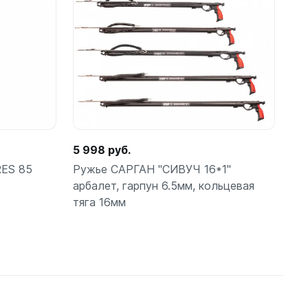
орзину
В корзину
шт
ые
5 998 руб.
RES 85
Ружье САРГАН "СИВУЧ 16*1"
арбалет, гарпун 6.5мм, кольцевая
теров
тяга 16мм