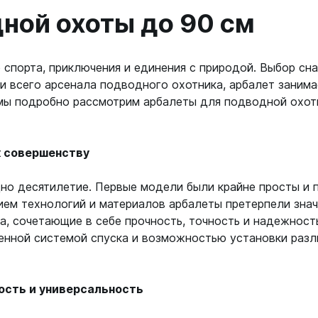
ой пяткой
Аккумуляторные
ной охоты до 90 см
На батарейках
Налобные
иями
 спорта, приключения и единения с природой. Выбор сн
ом для носа
Фотоаппараты, видеок
ди всего арсенала подводного охотника, арбалет занима
тленными линзами
 мы подробно рассмотрим арбалеты для подводной охот
Фотоаппараты
нструменты
Шлема
з ремешков
к совершенству
емешком для крепления на
руку
о десятилетие. Первые модели были крайне просты и п
тием технологий и материалов арбалеты претерпели зна
а, сочетающие в себе прочность, точность и надежност
енной системой спуска и возможностью установки разли
ость и универсальность