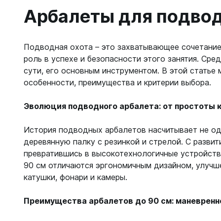
С открыт
Арбалеты для подвод
Маски
С диоптр
Подводная охота – это захватывающее сочетание
С клапан
роль в успехе и безопасности этого занятия. Сре
С просве
сути, его основным инструментом. В этой статье
особенности, преимущества и критерии выбора.
Ножи, и
Ножи бе
Эволюция подводного арбалета: от простоты 
Ножи с р
ногу или 
История подводных арбалетов насчитывает не одн
деревянную палку с резинкой и стрелой. С разви
превратившись в высокотехнологичные устройств
90 см отличаются эргономичным дизайном, улучш
катушки, фонари и камеры.
Преимущества арбалетов до 90 см: маневренн