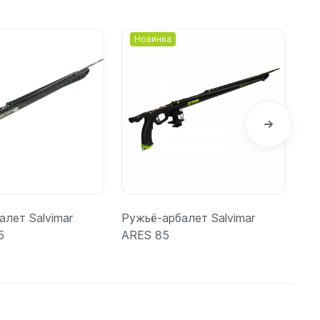
шки
орзину
Подробнее
Новинка
амеры
алет Salvimar
Ружьё-арбалет Salvimar
Ру
5
ARES 85
ар
ко