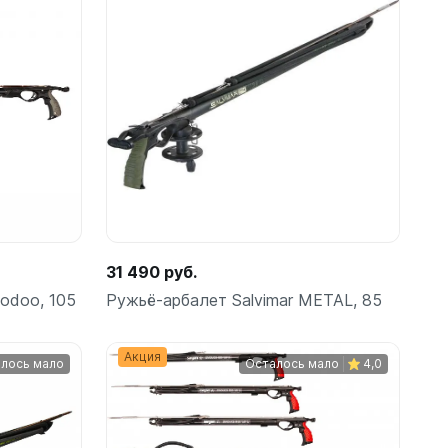
ометры)
31 490 руб.
odoo, 105
Ружьё-арбалет Salvimar METAL, 85
омпьютера
Акция
лось мало
Осталось мало
4,0