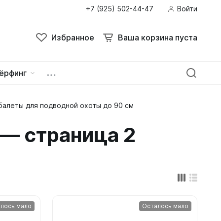
+7 (925) 502-44-47
Войти
Поиск
Избранное
Ваша корзина пуста
Избранное
Ваша корзина пуста
ёрфинг
балеты для подводной охоты до 90 см
ейна
овок
 — страница 2
лось мало
Осталось мало
зацепы