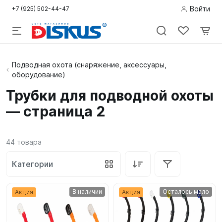
Войти
+7 (925) 502-44-47
Подводная
Подводная охота (снаряжение, аксессуары,
оборудование)
охота
Трубки для подводной охоты
Дайвинг
— страница 2
Снорклинг /
Пляж
44
товара
Фридайвинг
Категории
Детям
В наличии
Осталось мало
Акция
Акция
Бассейн