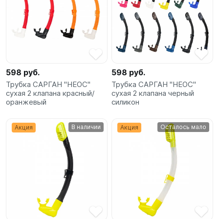
SUP-
сёрфинг
Подарочные
Карты
598 руб.
598 руб.
Бренды
Трубка САРГАН "НЕОС"
Трубка САРГАН "НЕОС"
сухая 2 клапана красный/
сухая 2 клапана черный
оранжевый
силикон
Акции
В наличии
Осталось мало
Акция
Акция