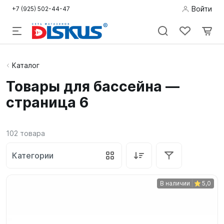
Войти
+7 (925) 502-44-47
Подводная
Каталог
охота
Товары для бассейна —
страница 6
Дайвинг
Снорклинг /
102
товара
Пляж
Категории
Фридайвинг
Детям
В наличии
5,0
Бассейн