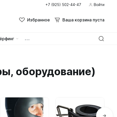
+7 (925) 502-44-47
Войти
Поиск
Избранное
Ваша корзина пуста
Избранное
Ваша корзина пуста
ёрфинг
ейна
овок
ры, оборудование)
зацепы