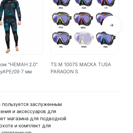
юм "НЕМАН 2.0"
TS M 1007S МАСКА TUSA
Ру
xyAPE/09 7 мм
PARAGON S
Sal
бе
s пользуется заслуженным
ения и аксессуаров для
одробнее
Подробнее
рнет магазина для подводной
охоте и комплект для
 спортсменов.