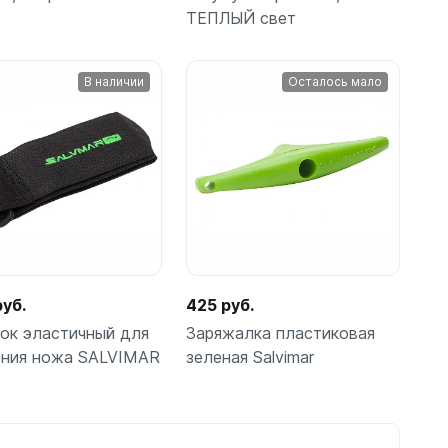
шки
ТЕПЛЫЙ свет
В
В
шт
шт
корзину
корзину
В наличии
Осталось мало
амеры
руб.
425 руб.
ок эластичный для
Заряжалка пластиковая
ения ножа SALVIMAR
зеленая Salvimar
В
В