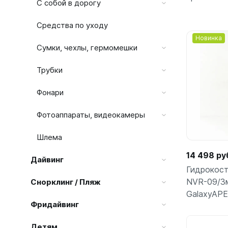
Жилеты
С собой в дорогу
Классиче
Запчаст
Средства по уходу
Тип - кры
Новинка
Для арба
Сумки, чехлы, гермомешки
Запчаст
Для гид
Для жиле
Для ласт
Трубки
Для ласт
Для масо
Фонари
Для масо
Для нож
Для регу
Для пнев
Фотоаппараты, видеокамеры
Для труб
Для труб
Для фона
Шлема
Компьют
14 498 ру
Компьют
Дайвинг
Гидрокос
Ласты
Наручны
NVR-09/3
Снорклинг / Пляж
Длинные
Часы по
GalaxyAPE
Короткие
Фридайвинг
С закрыт
Детям