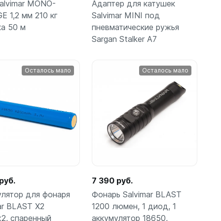
alvimar MONO-
Адаптер для катушек
 1,2 мм 210 кг
Salvimar MINI под
а 50 м
пневматические ружья
Sargan Stalker A7
ые
В
В
м
шт
корзину
корзину
Осталось мало
Осталось мало
теров
руб.
7 390 руб.
улятор для фонаря
Фонарь Salvimar BLAST
ar BLAST X2
1200 люмен, 1 диод, 1
2, спаренный
аккумулятор 18650,