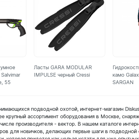
уумное
Ласты GARA MODULAR
Гидрокост
Salvimar
IMPULSE черный Cressi
камо Gala
e, 55
SARGAN
нимающихся подводной охотой, интернет-магазин Disku
ее крупный ассортимент оборудования в Москве, снаряж
Подробнее
П
м числе производителя - вектор. В нашем каталоге инте
аров для новичков, делающих первые шаги в подводной 
, которая придется как нельзя кстати для уже опытных