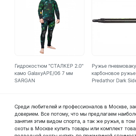
Гидрокостюм "СТАЛКЕР 2.0"
Ружье пневмовак
камо GalaxyAPE/06 7 мм
карбоновое ружье 
SARGAN
Predathor Dark Sid
Среди любителей и профессионалов в Москве, за
доверием. Все потому, что мы предлагаем наибол
Подробнее
занятия этим видом спорта, а так же ружья, в то
охоты в Москве купить товары или комплект тов
подводной охоты купить по приемлимой стоимости