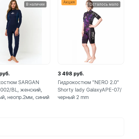
шки
Подробнее
шт
Акция
корзину
В наличии
Осталось мало
амеры
руб.
3 498 руб.
костюм SARGAN
Гидрокостюм "NERO 2.0"
1002/BL, женский,
Shorty lady GalaxyAPE-07/
й, неопр.2мм, синий
черный 2 mm
Подробнее
Подробнее