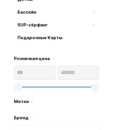
С открыт
Бассейн
Маски
С диоптр
SUP-сёрфинг
С клапан
Подарочные Карты
С просве
Ножи, и
Розничная цена
Ножи бе
Ножи с р
ногу или 
Метки
Бренд