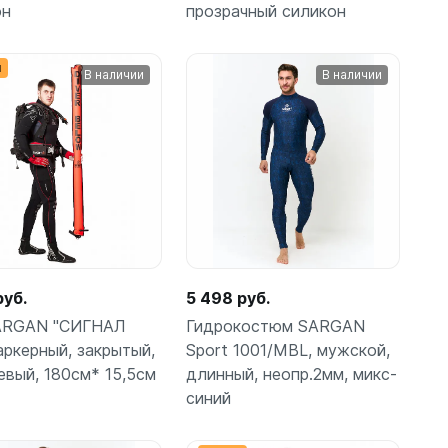
он
прозрачный силикон
я
В наличии
В наличии
ые
Подробнее
Подробнее
теров
руб.
5 498 руб.
ARGAN "СИГНАЛ
Гидрокостюм SARGAN
аркерный, закрытый,
Sport 1001/MBL, мужской,
вый, 180см* 15,5см
длинный, неопр.2мм, микс-
синий
В