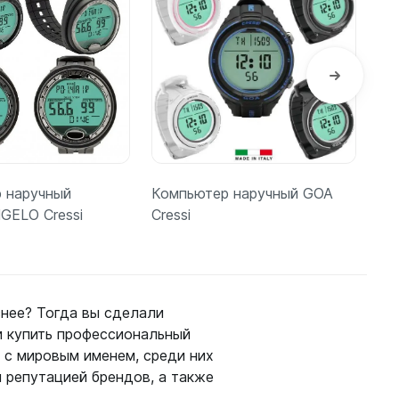
 наручный
Компьютер наручный GOA
Ок
ELO Cressi
Cressi
снее? Тогда вы сделали
и купить профессиональный
одробнее
Подробнее
 с мировым именем, среди них
й репутацией брендов, а также