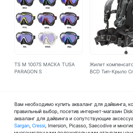
TS M 1007S МАСКА TUSA
Жилет компенсат
PARAGON S
BCD Тип-Крыло Cr
Вам необходимо купить акваланг для дайвинга, к
правильный выбор, посетив интернет-магазин Dis
Подробнее
Подробн
акваланг для дайвинга и сопутствующие аксессу
Sargan
,
Cressi
, Imersion, Picasso, Saecodive и мн
многочисленными положительными отзывами наши