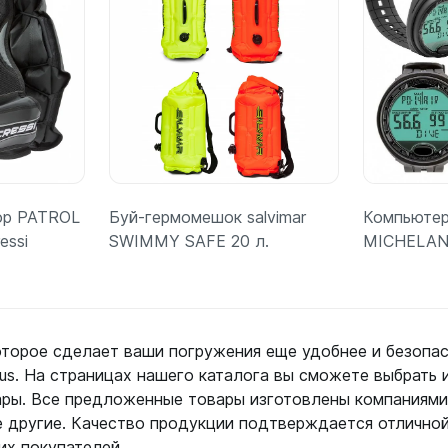
ор PATROL
Буй-гермомешок salvimar
Компьютер
essi
SWIMMY SAFE 20 л.
MICHELANG
оторое сделает ваши погружения еще удобнее и безопа
kus. На страницах нашего каталога вы сможете выбрать 
ее
Подробнее
П
ары. Все предложенные товары изготовлены компаниями
огие другие. Качество продукции подтверждается отлично
х покупателей.