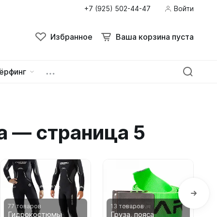
+7 (925) 502-44-47
Войти
Поиск
Избранное
Ваша корзина пуста
Избранное
Ваша корзина пуста
ёрфинг
ейна
овок
а — страница 5
зацепы
77 товаров
13 товаров
4
Гидрокостюмы
Груза, пояса