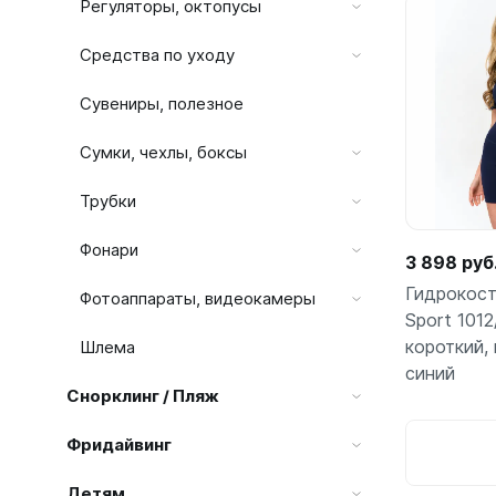
Жилеты
По
Регуляторы, октопусы
Классиче
Запчаст
Средства по уходу
Тип - кры
Для арба
Сувениры, полезное
Запчаст
Для гид
Для жиле
Для ласт
Сумки, чехлы, боксы
Для ласт
Для масо
Трубки
Для масо
Для нож
Для регу
Для пнев
Фонари
3 898 руб
Для труб
Для труб
Гидрокос
Для фона
Фотоаппараты, видеокамеры
Sport 1012
Компьют
Компьют
короткий,
Шлема
синий
Ласты
Наручны
Снорклинг / Пляж
Длинные
Часы по
По
Короткие
Фридайвинг
С закрыт
Детям