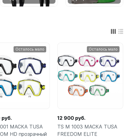
Осталось мало
Осталось мало
ометры)
омпьютера
 руб.
12 900 руб.
1001 МАСКА TUSA
TS M 1003 МАСКА TUSA
OM HD прозрачный
FREEDOM ELITE