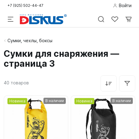
Войти
+7 (925) 502-44-47
Подводная
Сумки, чехлы, боксы
охота
Сумки для снаряжения —
страница 3
Дайвинг
Снорклинг /
40
товаров
Пляж
Фридайвинг
В наличии
В наличии
Новинка
Новинка
Детям
Бассейн