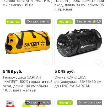
"Скелетон-САП/ПРЕСТИЖ",
"КАПЛЯ", 100% герметичный
с 2 лямками 15.0л
вход, длина 90 см объем 95
л. красная
Осталось мало
В наличии
5,0
Новинка
Новинка
5 198 руб.
5 048 руб.
Гермо-сумка САРГАН
Сумка КОРЮШКА
"КАПЛЯ", 100% герметичный
регулируемая 35*35*70 см
вход, длина 100 см объем
до (120) см. SARGAN
110 л. цвет желтый
Осталось мало
Осталось мало
Хит
Новинка