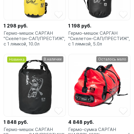
SUP-
сёрфинг
1 298 руб.
1 198 руб.
Подарочные
Гермо-мешок САРГАН
Гермо-мешок САРГАН
Карты
"Скелетон-САП/ПРЕСТИЖ",
"Скелетон-САП/ПРЕСТИЖ",
с 1 лямкой, 10.0л
с 1 лямкой, 5.0л
Бренды
В наличии
Осталось мало
Новинка
Акции
1 848 руб.
4 848 руб.
Гермо-мешок САРГАН
Гермо-сумка САРГАН