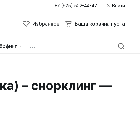
+7 (925) 502-44-47
Войти
Поиск
Избранное
Ваша корзина пуста
Избранное
Ваша корзина пуста
ёрфинг
ейна
овок
ка) – снорклинг —
зацепы