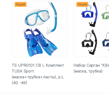
Акция
Акция
TS UPR0101 CB L Комплект
Набор Сарган "КВ
TUSA Sport
(маска, трубка)
(маска+трубка+ласты), р.L
(40 -46)
Подробнее
Подробн