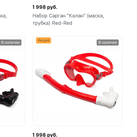
1 998 руб.
ка,
Набор Сарган "Калан" (маска,
трубка) Red-Red
амеры
Акция
В наличии
В наличии
орзину
В корзину
шт
1 998 руб.