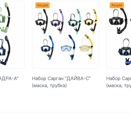
Акция
Акция
АДРА-А"
Набор Сарган "ДАЙВА-С"
Набор Сар
(маска, трубка)
(маска, тр
ее
Подробнее
П