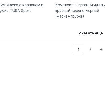
25 Маска с клапаном и
Комплект "Сарган Агидель
сумке TUSA Sport
красный-красно-черный
(маска+трубка)
Показать ещё
1
2
Подробнее
В к
шт