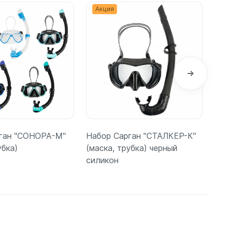
Акция
ган "СОНОРА-M"
Набор Сарган "СТАЛКЕР-К"
На
убка)
(маска, трубка) черный
(ма
силикон
одробнее
Подробнее