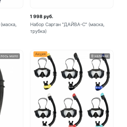
1 998 руб.
ые
(маска,
Набор Сарган "ДАЙВА-С" (маска,
трубка)
Акция
лось мало
В наличии
теров
Подробнее