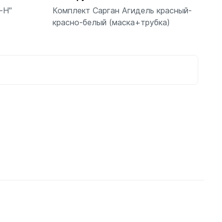
-Н"
Комплект Сарган Агидель красный-
красно-белый (маска+трубка)
орзину
В корзину
шт