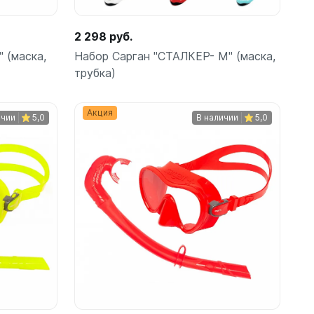
шки
2 298 руб.
 (маска,
Набор Сарган "СТАЛКЕР- М" (маска,
трубка)
Акция
ичии
5,0
В наличии
5,0
амеры
Подробнее